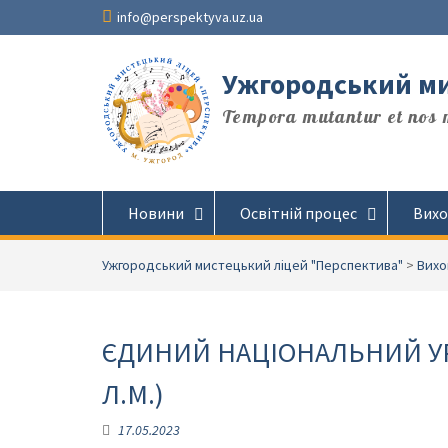
Перейти
info@perspektyva.uz.ua
до
вмісту
Ужгородський ми
Tempora mutantur et nos m
Новини
Освітній процес
Вихо
Ужгородський мистецький ліцей "Перспектива"
>
Вихо
ЄДИНИЙ НАЦІОНАЛЬНИЙ УРО
Л.М.)
17.05.2023