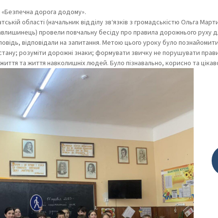
 «Безпечна дорога додому».
патській області (начальник відділу зв‘язків з громадськістю Ольга Март
Павлишинець) провели повчальну бесіду про правила дорожнього руху д
зповідь, відповідали на запитання. Метою цього уроку було познайомити
 стану; розуміти дорожні знаки; формувати звичку не порушувати прав
життя та життя навколишніх людей. Було пізнавально, корисно та цікав