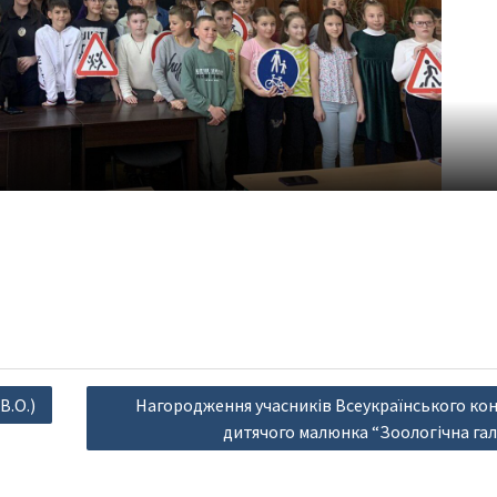
В.О.)
Нагородження учасників Всеукраїнського кон
дитячого малюнка “Зоологічна гал