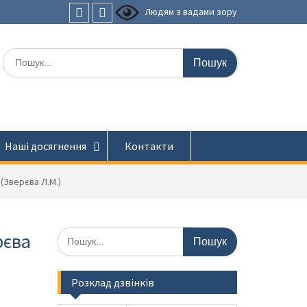
Людям з вадами зору
Faceboоk
Youtube
Шукати:
Наші досягнення
Контакти
Зверєва Л.М.)
Шукати:
рєва
Розклад дзвінків