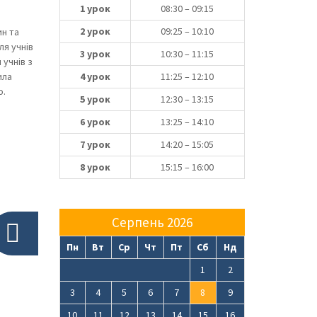
1 урок
08:30 – 09:15
2 урок
09:25 – 10:10
ин та
ля учнів
3 урок
10:30 – 11:15
 учнів з
ила
4 урок
11:25 – 12:10
о.
5 урок
12:30 – 13:15
6 урок
13:25 – 14:10
7 урок
14:20 – 15:05
8 урок
15:15 – 16:00
Серпень 2026
Пн
Вт
Ср
Чт
Пт
Сб
Нд
1
2
3
4
5
6
7
8
9
10
11
12
13
14
15
16