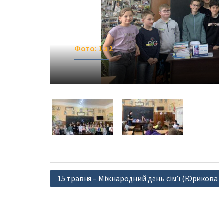
Фото: 1 з 2
Фото: 1 з 2
Навігація
15 травня – Міжнародний день сім’ї (Юрикова 
записів