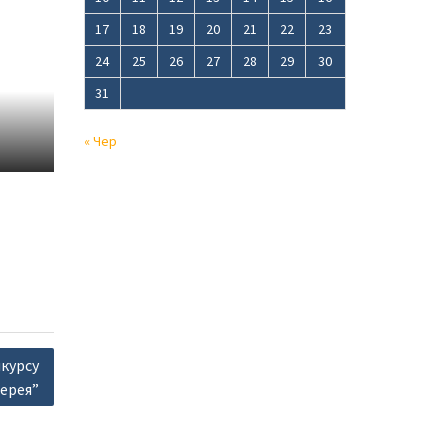
17
18
19
20
21
22
23
24
25
26
27
28
29
30
31
« Чер
курсу
ерея”