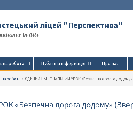
стецький ліцей "Перспектива"
utamur in illis
вна робота
Публічна інформація
Про нас
вна робота
>
ЄДИНИЙ НАЦІОНАЛЬНИЙ УРОК «Безпечна дорога додому» (
К «Безпечна дорога додому» (Зве