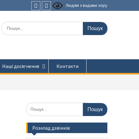
Людям з вадами зору
Faceboоk
Youtube
Шукати:
Наші досягнення
Контакти
Шукати:
Розклад дзвінків