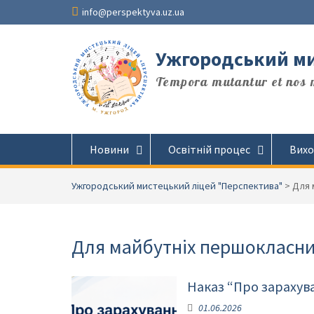
Перейти
info@perspektyva.uz.ua
до
вмісту
Ужгородський ми
Tempora mutantur et nos m
Новини
Освітній процес
Вихо
Ужгородський мистецький ліцей "Перспектива"
>
Для 
Для майбутніх першокласни
Наказ “Про зарахуван
01.06.2026