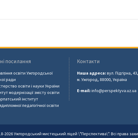
ні посилання
Контакти
вління освіти Ужгородської
Наша адреса:
вул. Підгірна, 43
кої ради
м. Ужгород, 88000, Україна
стерство освіти і науки України
E-mail:
info@perspektyva.uz.ua
итут модернізації змісту освіти
рпатський інститут
ядипломної педагогічної освіти
18-2026 Ужгородський мистецький ліцей \"Перспектива\". Всі права захи