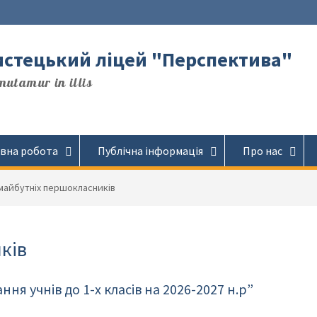
стецький ліцей "Перспектива"
utamur in illis
вна робота
Публічна інформація
Про нас
майбутніх першокласників
ків
ня учнів до 1-х класів на 2026-2027 н.р”