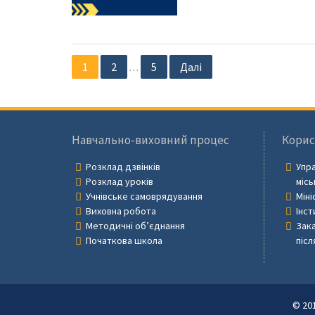
Навігація
1
2
5
Далі
…
записів
Навчально-виховний процес
Корис
Розклад дзвінків
Упра
Розклад уроків
місь
Учнівське самоврядування
Міні
Виховна робота
Інст
Методичні об’єднання
Зака
Початкова школа
післ
© 20