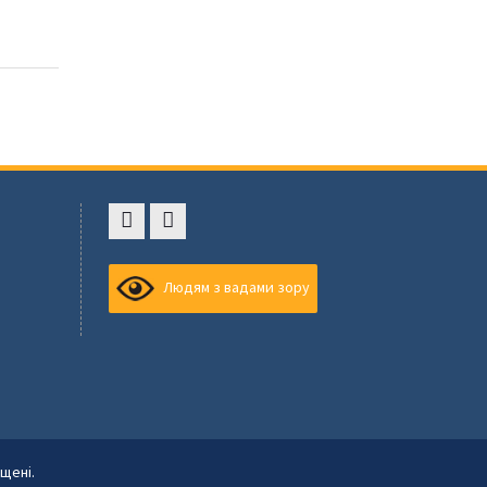
Faceboоk
Youtube
,
Людям з вадами зору
щені.