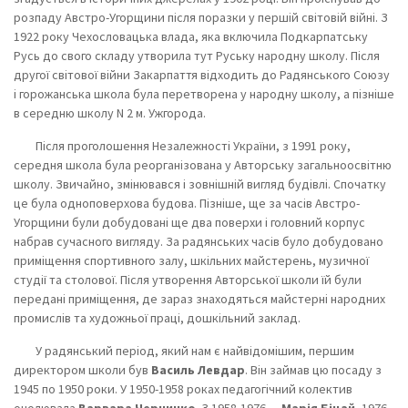
розпаду Австро-Угорщини після поразки у першій світовій війні. З
1922 року Чехословацька влада, яка включила Подкарпатську
Русь до свого складу утворила тут Руську народну школу. Після
другої світової війни Закарпаття відходить до Радянського Союзу
і горожанська школа була перетворена у народну школу, а пізніше
в середню школу N 2 м. Ужгорода.
Після проголошення Незалежності України, з 1991 року,
середня школа була реорганізована у Авторську загальноосвітню
школу. Звичайно, змінювався і зовнішній вигляд будівлі. Спочатку
це була одноповерхова будова. Пізніше, ще за часів Австро-
Угорщини були добудовані ще два поверхи і головний корпус
набрав сучасного вигляду. За радянських часів було добудовано
приміщення спортивного залу, шкільних майстерень, музичної
студії та столової. Після утворення Авторської школи їй були
передані приміщення, де зараз знаходяться майстерні народних
промислів та художньої праці, дошкільний заклад.
У радянський період, який нам є найвідомішим, першим
директором школи був
Василь Левдар
. Він займав цю посаду з
1945 по 1950 роки. У 1950-1958 роках педагогічний колектив