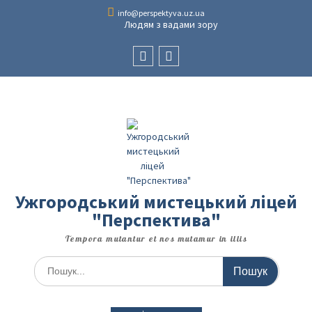
Перейти
info@perspektyva.uz.ua
до
Людям з вадами зору
вмісту
Faceboоk
Youtube
Ужгородський мистецький ліцей
"Перспектива"
Tempora mutantur et nos mutamur in illis
Шукати: