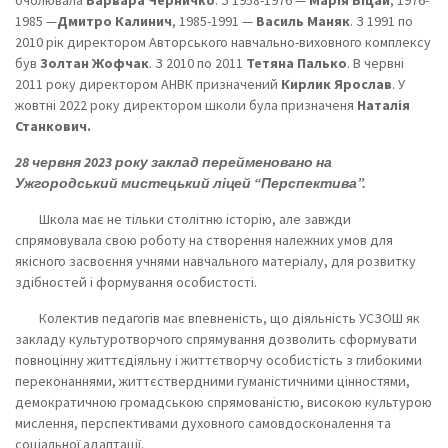
очолювала
Варвара Черничко
. З 1958-1976 —
Марія Біцай
, 1976-
1985 —
Дмитро Калинич
, 1985-1991 —
Василь Маняк
. З 1991 по
2010 рік директором Авторського навчально-виховного комплексу
був
Золтан Жофчак
. З 2010 по 2011
Тетяна Палько
. В червні
2011 року директором АНВК призначений
Кирлик Ярослав
. У
жовтні 2022 року директором школи була призначеня
Наталія
Станкович.
28 червня 2023 року заклад перейменовано на
Ужгородський мистецький ліцей “Перспектива”.
Школа має не тільки столітню історію, але завжди
спрямовувала свою роботу на створення належних умов для
якісного засвоєння учнями навчального матеріалу, для розвитку
здібностей і формування особистості.
Колектив педагогів має впевненість, що діяльність УСЗОШ як
закладу культуротворчого спрямування дозволить сформувати
повноцінну життєдіяльну і життєтворчу особистість з глибокими
переконаннями, життєствердними гуманістичними цінностями,
демократичною громадською спрямованістю, високою культурою
мислення, перспективами духовного самовдосконалення та
соціальної адаптації.