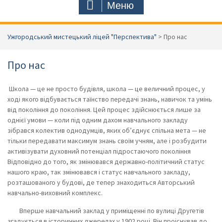
Меню
Ужгородський мистецький ліцей "Перспектива"
>
Про нас
Про нас
Школа — це не просто будівля, школа — це величний процес, у
ході якого відбувається таїнство передачі знань, навичок та умінь
від покоління до покоління. Цей процес здійснюється лише за
однієї умови — коли під одним дахом навчального закладу
зібрався колектив однодумців, яких об’єднує спільна мета — не
тільки передавати максимум знань своїм учням, але і розбудити
активізувати духовний потенціал підростаючого покоління
Відповідно до того, як змінювався державно-політичний статус
нашого краю, так змінювався і статус навчального закладу,
розташованого у будові, де тепер знаходиться Авторський
навчально-виховний комплекс.
Вперше навчальний заклад у приміщенні по вулиці Другетів
згадується в історичних джерелах у 1902 році. Він проіснував до