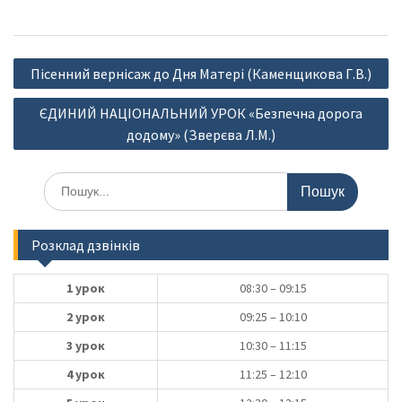
Навігація
Пісенний вернісаж до Дня Матері (Каменщикова Г.В.)
записів
ЄДИНИЙ НАЦІОНАЛЬНИЙ УРОК «Безпечна дорога
додому» (Зверєва Л.М.)
Шукати:
Розклад дзвінків
1 урок
08:30 – 09:15
2 урок
09:25 – 10:10
3 урок
10:30 – 11:15
4 урок
11:25 – 12:10