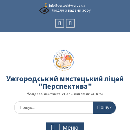
Перейти
info@perspektyva.uz.ua
до
Людям з вадами зору
вмісту
Faceboоk
Youtube
Ужгородський мистецький ліцей
"Перспектива"
Tempora mutantur et nos mutamur in illis
Шукати:
Меню