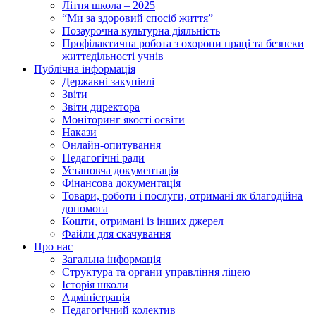
Літня школа – 2025
“Ми за здоровий спосіб життя”
Позаурочна культурна діяльність
Профілактична робота з охорони праці та безпеки
життєдільності учнів
Публічна інформація
Державні закупівлі
Звіти
Звіти директора
Моніторинг якості освіти
Накази
Онлайн-опитування
Педагогічні ради
Установча документація
Фінансова документація
Товари, роботи і послуги, отримані як благодійна
допомога
Кошти, отримані із інших джерел
Файли для скачування
Про нас
Загальна інформація
Структура та органи управління ліцею
Історія школи
Адміністрація
Педагогічний колектив