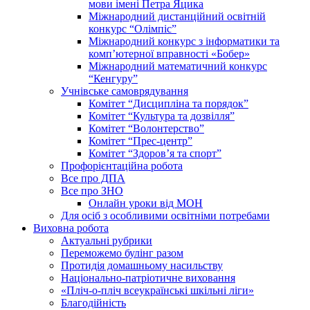
мови імені Петра Яцика
Міжнародний дистанційний освітній
конкурс “Олімпіс”
Міжнародний конкурс з інформатики та
комп’ютерної вправності «Бобер»
Міжнародний математичний конкурс
“Кенгуру”
Учнівське самоврядування
Комітет “Дисципліна та порядок”
Комітет “Культура та дозвілля”
Комітет “Волонтерство”
Комітет “Прес-центр”
Комітет “Здоров’я та спорт”
Профорієнтаційна робота
Все про ДПА
Все про ЗНО
Онлайн уроки від МОН
Для осіб з особливими освітніми потребами
Виховна робота
Актуальні рубрики
Переможемо булінг разом
Протидія домашньому насильству
Національно-патріотичне виховання
«Пліч-о-пліч всеукраїнські шкільні ліги»
Благодійність