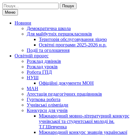
Шукати:
Меню
Новини
Демократична школа
Для майбутніх першокласників
Територія обслуговування ліцею
Освітні програми 2025-2026 н.р.
Події та оголошення
Освітній процес
Розклад дзвінків
Розклад уроків
Робота ГПД
НУШ
Офіційні документи МОН
МАН
Атестація педагогічних працівників
Гурткова робота
Учнівські олімпіади
Конкурси для учнів
Мiжнародний мовно-літературний конкурс
учнiвської та студентської молодi iм.
Т.Г.Шевченка
Міжнародний конкурс знавців української