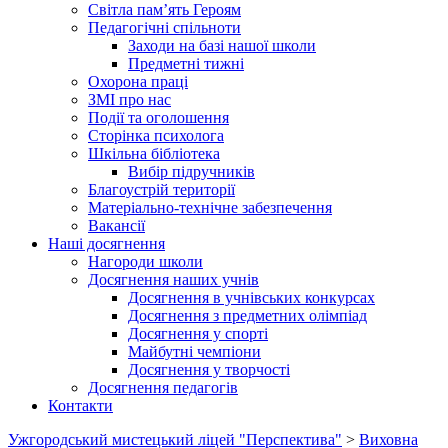
Світла пам’ять Героям
Педагогічні спільноти
Заходи на базі нашої школи
Предметні тижні
Охорона праці
ЗМІ про нас
Події та оголошення
Сторінка психолога
Шкільна бібліотека
Вибір підручників
Благоустрій території
Матеріально-технічне забезпечення
Вакансії
Наші досягнення
Нагороди школи
Досягнення наших учнів
Досягнення в учнівських конкурсах
Досягнення з предметних олімпіад
Досягнення у спорті
Майбутні чемпіони
Досягнення у творчості
Досягнення педагогів
Контакти
Ужгородський мистецький ліцей "Перспектива"
>
Виховна