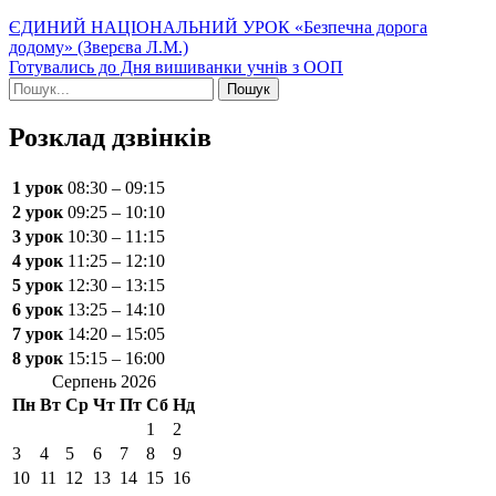
Навігація
ЄДИНИЙ НАЦІОНАЛЬНИЙ УРОК «Безпечна дорога
додому» (Зверєва Л.М.)
записів
Готувались до Дня вишиванки учнів з ООП
Шукати:
Розклад дзвінків
1 урок
08:30 – 09:15
2 урок
09:25 – 10:10
3 урок
10:30 – 11:15
4 урок
11:25 – 12:10
5 урок
12:30 – 13:15
6 урок
13:25 – 14:10
7 урок
14:20 – 15:05
8 урок
15:15 – 16:00
Серпень 2026
Пн
Вт
Ср
Чт
Пт
Сб
Нд
1
2
3
4
5
6
7
8
9
10
11
12
13
14
15
16