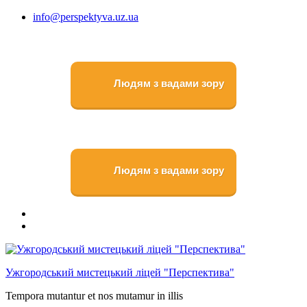
Перейти
info@perspektyva.uz.ua
до
вмісту
Людям з вадами зору
Людям з вадами зору
Faceboоk
Youtube
Ужгородський мистецький ліцей "Перспектива"
Tempora mutantur et nos mutamur in illis