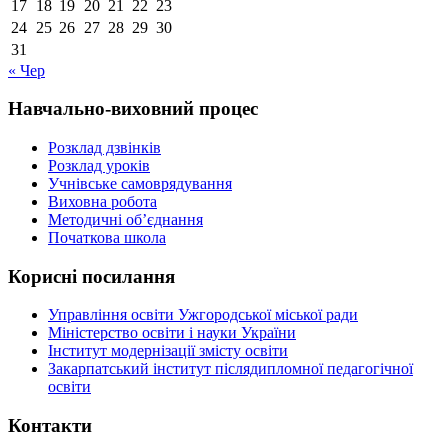
17
18
19
20
21
22
23
24
25
26
27
28
29
30
31
« Чер
Навчально-виховний процес
Розклад дзвінків
Розклад уроків
Учнівське самоврядування
Виховна робота
Методичні об’єднання
Початкова школа
Корисні посилання
Управління освіти Ужгородської міської ради
Міністерство освіти і науки України
Інститут модернізації змісту освіти
Закарпатський інститут післядипломної педагогічної
освіти
Контакти