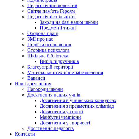
Педагогічний колектив
Світла пам’ять Героям
Педагогічні спільноти
Заходи на базі нашої школи
Предметні тижні
Охорона праці
ЗМІ про нас
Події та оголошення
Сторінка психолога
Шкільна бібліотека
Вибір підручників
Благоустрій території
Матеріально-технічне забезпечення
Вакансії
Наші досягнення
Нагороди школи
Досягнення наших учнів
Досягнення в учнівських конкурсах
Досягнення з предметних олімпіад
Досягнення у спорті
Майбутні чемпіони
Досягнення у творчості
Досягнення педагогів
Контакти