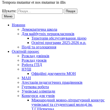
Tempora mutantur et nos mutamur in illis
Шукати:
Меню
Новини
Демократична школа
Для майбутніх першокласників
Територія обслуговування ліцею
Освітні програми 2025-2026 н.р.
Події та оголошення
Освітній процес
Розклад дзвінків
Розклад уроків
Робота ГПД
НУШ
Офіційні документи МОН
МАН
Атестація педагогічних працівників
Гурткова робота
Учнівські олімпіади
Конкурси для учнів
Мiжнародний мовно-літературний конкурс
учнiвської та студентської молодi iм.
Т.Г.Шевченка