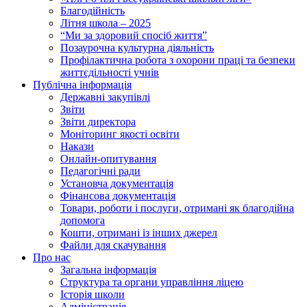
Благодійність
Літня школа – 2025
“Ми за здоровий спосіб життя”
Позаурочна культурна діяльність
Профілактична робота з охорони праці та безпеки
життєдільності учнів
Публічна інформація
Державні закупівлі
Звіти
Звіти директора
Моніторинг якості освіти
Накази
Онлайн-опитування
Педагогічні ради
Установча документація
Фінансова документація
Товари, роботи і послуги, отримані як благодійна
допомога
Кошти, отримані із інших джерел
Файли для скачування
Про нас
Загальна інформація
Структура та органи управління ліцею
Історія школи
Адміністрація