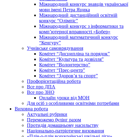
Міжнародний конкурс знавців української
мови імені Петра Яцика
Міжнародний дистанційний освітній
конкурс “Олімпіс”
Міжнародний конкурс з інформатики та
комп’ютерної вправності «Бобер»
Міжнародний математичний конкурс
“Кенгуру”
Учнівське самоврядування
Комітет “Дисципліна та порядок”
Комітет “Культура та дозвілля”
Комітет “Волонтерство”
Комітет “Прес-центр”
Комітет “Здоров’я та спорт”
Профорієнтаційна робота
Все про ДПА
Все про ЗНО
Онлайн уроки від МОН
Для осіб з особливими освітніми потребами
Виховна робота
Актуальні рубрики
Переможемо булінг разом
Протидія домашньому насильству
Національно-патріотичне виховання
«Пліч-о-пліч всеукраїнські шкільні ліги»