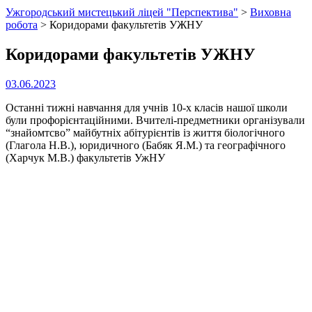
Ужгородський мистецький ліцей "Перспектива"
>
Виховна
робота
>
Коридорами факультетів УЖНУ
Коридорами факультетів УЖНУ
03.06.2023
Останні тижні навчання для учнів 10-х класів нашої школи
були профорієнтаційними. Вчителі-предметники організували
“знайомтсво” майбутніх абітурієнтів із життя біологічного
(Глагола Н.В.), юридичного (Бабяк Я.М.) та географічного
(Харчук М.В.) факультетів УжНУ