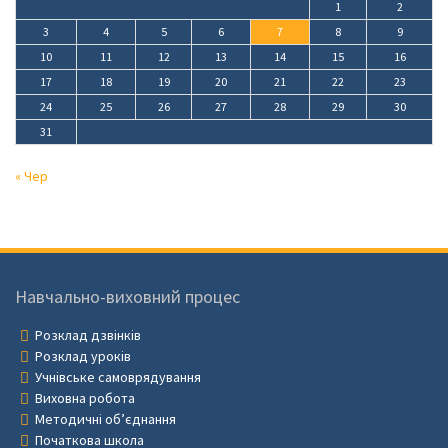
1
2
3
4
5
6
7
8
9
10
11
12
13
14
15
16
17
18
19
20
21
22
23
24
25
26
27
28
29
30
31
« Чер
Навчально-виховний процес
Розклад дзвінків
Розклад уроків
Учнівське самоврядування
Виховна робота
Методичні об’єднання
Початкова школа