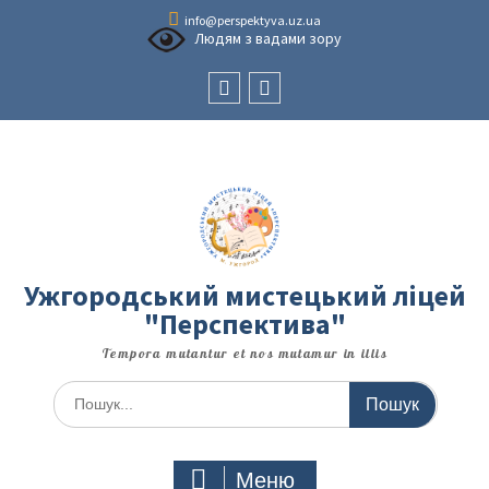
Перейти
info@perspektyva.uz.ua
до
Людям з вадами зору
вмісту
Faceboоk
Youtube
Ужгородський мистецький ліцей
"Перспектива"
Tempora mutantur et nos mutamur in illis
Шукати:
Меню