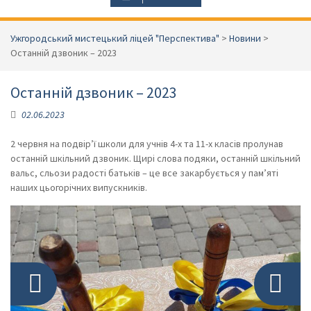
Ужгородський мистецький ліцей "Перспектива"
>
Новини
>
Останній дзвоник – 2023
Останній дзвоник – 2023
02.06.2023
2 червня на подвір’ї школи для учнів 4-х та 11-х класів пролунав
Фото: 1 з 8
Фото: 1 з 8
Фото: 1 з 8
останній шкільний дзвоник. Щирі слова подяки, останній шкільний
вальс, сльози радості батьків – це все закарбується у пам’яті
наших цьогорічних випускників.