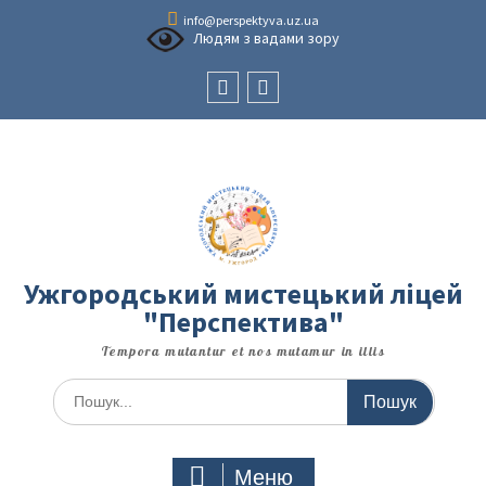
Перейти
info@perspektyva.uz.ua
до
Людям з вадами зору
вмісту
Faceboоk
Youtube
Ужгородський мистецький ліцей
"Перспектива"
Tempora mutantur et nos mutamur in illis
Шукати:
Меню