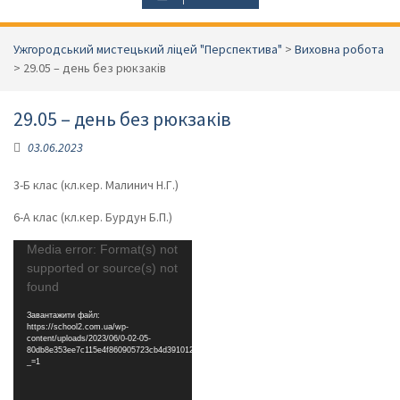
Ужгородський мистецький ліцей "Перспектива"
>
Виховна робота
>
29.05 – день без рюкзаків
29.05 – день без рюкзаків
03.06.2023
3-Б клас (кл.кер. Малинич Н.Г.)
6-А клас (кл.кер. Бурдун Б.П.)
Відеопрогравач
Media error: Format(s) not
supported or source(s) not
found
Завантажити файл:
https://school2.com.ua/wp-
content/uploads/2023/06/0-02-05-
80db8e353ee7c115e4f860905723cb4d391012db6940fd412aa3c1051f177de8_26948669d34e8550.mp
_=1