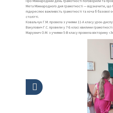
Про Міжнародний день грамотності поговорили та провел
Мета Міжнародного дня грамотності — відзначити, що б
підкреслює важливість грамотності та хоча б базової ос
столітті.
Ковальчук Г.М. провела з учнями 11-А класу урок-диспу
Вакулович Г.С. провели у 7-Б класі хвилини грамотності 
Марухнич О.М. з учнями 5-В класу провела вікторину «Зн