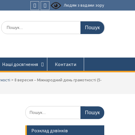
Людям з вадами зору
Faceboоk
Youtube
Шукати:
Наші досягнення
Контакти
тності
>
8 вересня – Міжнародний день грамотності (5-
Шукати:
Розклад дзвінків