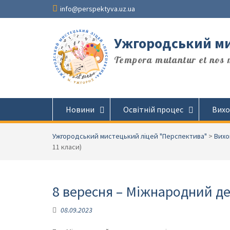
Перейти
info@perspektyva.uz.ua
до
вмісту
Ужгородський ми
Tempora mutantur et nos m
Новини
Освітній процес
Вихо
Ужгородський мистецький ліцей "Перспектива"
>
Вихо
11 класи)
8 вересня – Міжнародний де
08.09.2023