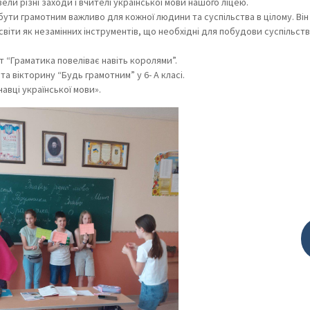
и різні заходи і вчителі української мови нашого ліцею.
ути грамотним важливо для кожної людини та суспільства в цілому. Він
віти як незамінних інструментів, що необхідні для побудови суспільства
т “Граматика повеліває навіть королями”.
та вікторину “Будь грамотним” у 6- А класі.
авці української мови».