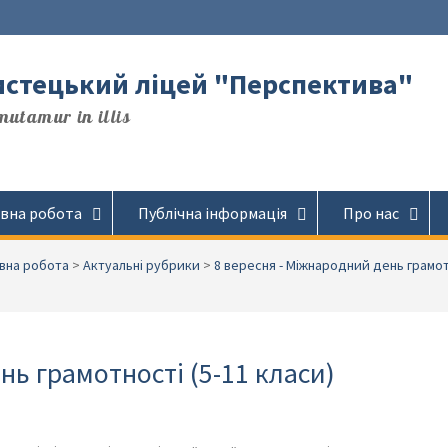
стецький ліцей "Перспектива"
utamur in illis
вна робота
Публічна інформація
Про нас
вна робота
>
Актуальні рубрики
>
8 вересня - Міжнародний день грамо
нь грамотності (5-11 класи)