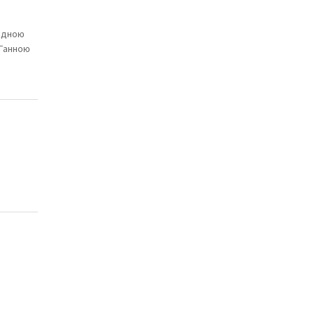
рідною
 Ганною
.