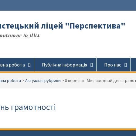
стецький ліцей "Перспектива"
utamur in illis
вна робота
Публічна інформація
Про нас
вна робота
>
Актуальні рубрики
>
8 вересня - Міжнародний день грамо
нь грамотності