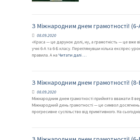
З Міжнародним днем грамотності! (6-А
08.09.2020
«Краса — це дарунок долі, ну, а грамотність — це вже
учні 6-А та 6-Б класу. Переглянувши кілька експрес-ур
правила. А на
Читати далі …
З Міжнародним днем грамотності! (8-Б
08.09.2020
Міжнародним днем грамотності прийнято вважати 8 вер
Міжнародний день грамотності — це символ досягнень у
прогресивне суспільство від примітивного. На сьогодні
З Міжнародним днем грамотності! (6-В