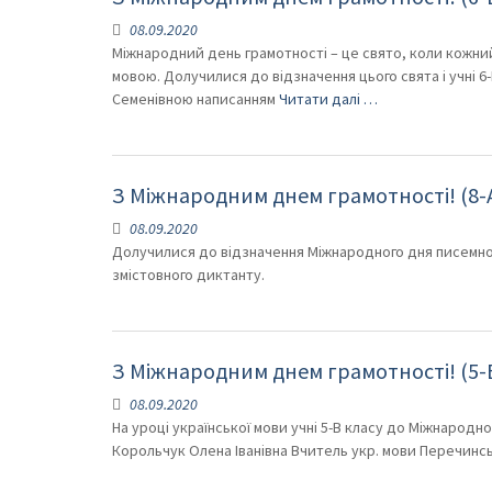
08.09.2020
Міжнародний день грамотності – це свято, коли кожни
мовою. Долучилися до відзначення цього свята і учні 6
Семенівною написанням
Читати далі …
З Міжнародним днем грамотності! (8-А
08.09.2020
Долучилися до відзначення Міжнародного дня писемності
змістовного диктанту.
З Міжнародним днем грамотності! (5-В
08.09.2020
На уроці української мови учні 5-В класу до Міжнародн
Корольчук Олена Іванівна Вчитель укр. мови Перечинсь