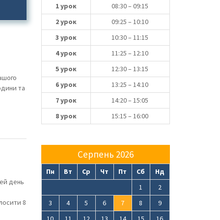
1 урок
08:30 – 09:15
2 урок
09:25 – 10:10
3 урок
10:30 – 11:15
4 урок
11:25 – 12:10
5 урок
12:30 – 13:15
нашого
6 урок
13:25 – 14:10
юдини та
7 урок
14:20 – 15:05
8 урок
15:15 – 16:00
Серпень 2026
Пн
Вт
Ср
Чт
Пт
Сб
Нд
цей день
1
2
олосити 8
3
4
5
6
7
8
9
10
11
12
13
14
15
16