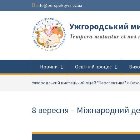
Перейти
info@perspektyva.uz.ua
до
вмісту
Ужгородський ми
Tempora mutantur et nos m
Новини
Освітній процес
Вихо
Ужгородський мистецький ліцей "Перспектива"
>
Вихо
8 вересня – Міжнародний де