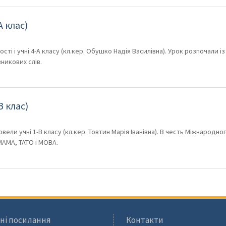
 клас)
і і учні 4-А класу (кл.кер. Обушко Надія Василівна). Урок розпочали із
никових слів.
 клас)
ели учні 1-В класу (кл.кер. Товтин Марія Іванівна). В честь Міжнародно
 МАМА, ТАТО і МОВА.
ні посилання
Контакти