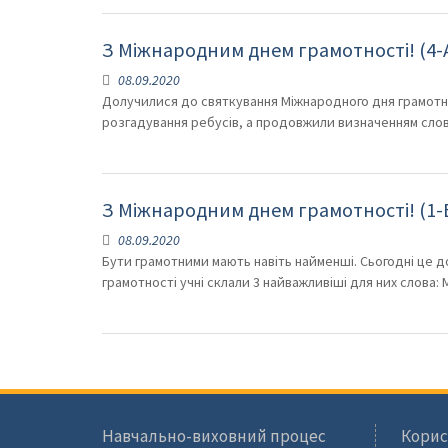
З Міжнародним днем грамотності! (4-А
08.09.2020
Долучилися до святкування Міжнародного дня грамотност
розгадування ребусів, а продовжили визначенням слов
З Міжнародним днем грамотності! (1-В
08.09.2020
Бути грамотними мають навіть найменші. Сьогодні це дов
грамотності учні склали 3 найважливіші для них слова:
Навчально-виховний процес
Корис