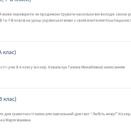
й може перевірити чи продемонструвати наскільки він володіє своєю 
-В та 7-В класів на уроці української мови з своїм вчителем Коштицькою
 клас)
 і учні 8-А класу (кл.кер. Ковальчук Галина Михайлівна) написанням
 клас)
ого дня грамотності написали навчальний диктант “Любіть мову!” Кл.кер
ка Марія Іванівна