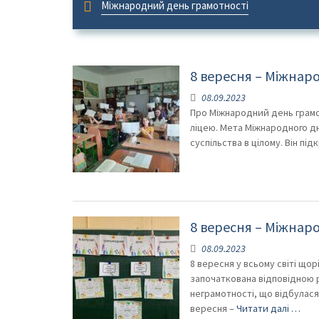
Міжнародний день грамотності
Мета Міжнародного дня грамотності — відзначит
цілому. Він підкреслює важливість грамотності та
8 вересня – Міжнаро
побудови інтегрованого й мирного суспільства у X
08.09.2023
Про Міжнародний день грамот
ліцею. Мета Міжнародного д
суспільства в цілому. Він пі
8 вересня – Міжнаро
08.09.2023
8 вересня у всьому світі що
започаткована відповідною ре
неграмотності, що відбулася
вересня –
Читати далі …