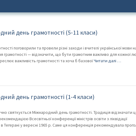
и, що бути грамотним важливо для кожної людини та суспільства в
 хоча б базової освіти як незамінних інструментів, що необхідні для
дний день грамотності (5-11 класи)
XI столітті.
ності поговорили та провели різні заходи і вчителі української мови 
ня грамотності — відзначити, що бути грамотним важливо для кожної л
дкреслює важливість грамотності та хоча б базової
Читати далі …
дний день грамотності (1-4 класи)
річно святкується Міжнародний день грамотності. Традиція відзначати 
комендацією Всесвітньої конференції міністрів освіти з ліквідації
 в Тегерані у вересні 1965 р. Саме ця конференція рекомендувала прог