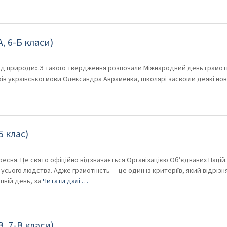
, 6-Б класи)
 від природи».З такого твердження розпочали Міжнародний день грамот
оків української мови Олександра Авраменка, школярі засвоїли деякі нов
 клас)
есня. Це свято офіційно відзначається Організацією Об’єднаних Націй.
сього людства. Адже грамотність — це один із критеріїв, який відрізн
шній день, за
Читати далі …
, 7-В класи)