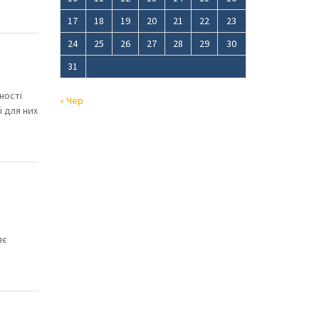
17
18
19
20
21
22
23
24
25
26
27
28
29
30
31
ності
« Чер
і для них
яє