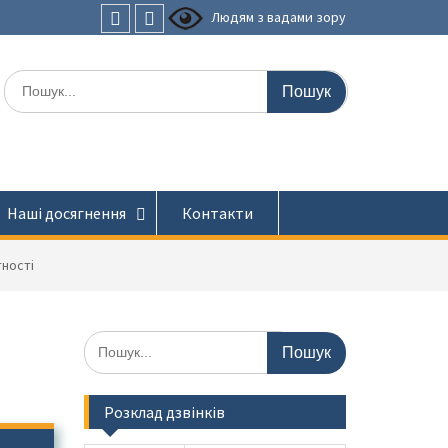
Людям з вадами зору
Faceboоk
Youtube
Шукати:
Наші досягнення
Контакти
тності
Шукати:
Розклад дзвінків