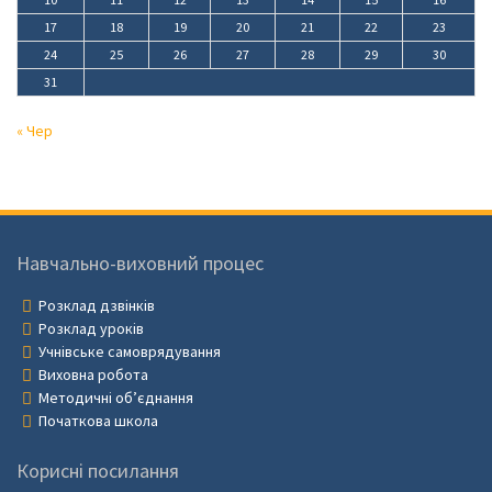
17
18
19
20
21
22
23
24
25
26
27
28
29
30
31
« Чер
Навчально-виховний процес
Розклад дзвінків
Розклад уроків
Учнівське самоврядування
Виховна робота
Методичні об’єднання
Початкова школа
Корисні посилання