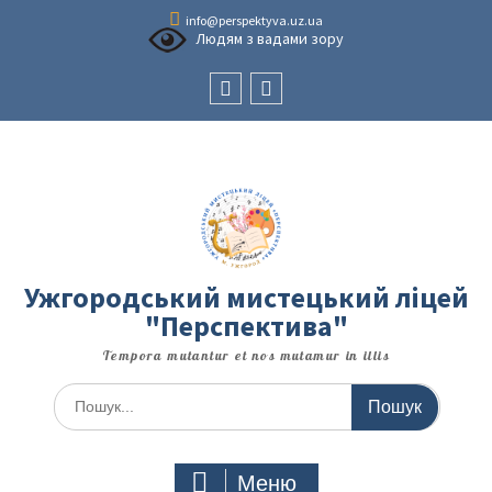
Перейти
info@perspektyva.uz.ua
до
Людям з вадами зору
вмісту
Faceboоk
Youtube
Ужгородський мистецький ліцей
"Перспектива"
Tempora mutantur et nos mutamur in illis
Шукати:
Меню