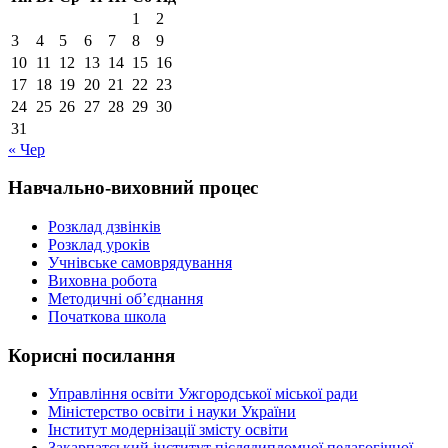
1
2
3
4
5
6
7
8
9
10
11
12
13
14
15
16
17
18
19
20
21
22
23
24
25
26
27
28
29
30
31
« Чер
Навчально-виховний процес
Розклад дзвінків
Розклад уроків
Учнівське самоврядування
Виховна робота
Методичні об’єднання
Початкова школа
Корисні посилання
Управління освіти Ужгородської міської ради
Міністерство освіти і науки України
Інститут модернізації змісту освіти
Закарпатський інститут післядипломної педагогічної