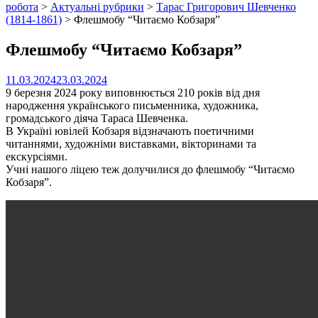
робота
>
Актуальні рубрики
>
Тарас Григорович Шевченко
(1814-1861)
>
Флешмобу “Читаємо Кобзаря”
Флешмобу “Читаємо Кобзаря”
11.03.2024
23.03.2024
9 березня 2024 року виповнюється 210 років від дня
народження українського письменника, художника,
громадського діяча Тараса Шевченка.
В Україні ювілей Кобзаря відзначають поетичними
читаннями, художніми виставками, вікторинами та
екскурсіями.
Учні нашого ліцею теж долучилися до флешмобу “Читаємо
Кобзаря”.