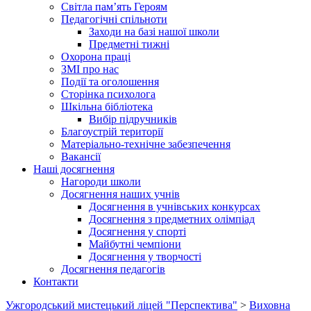
Світла пам’ять Героям
Педагогічні спільноти
Заходи на базі нашої школи
Предметні тижні
Охорона праці
ЗМІ про нас
Події та оголошення
Сторінка психолога
Шкільна бібліотека
Вибір підручників
Благоустрій території
Матеріально-технічне забезпечення
Вакансії
Наші досягнення
Нагороди школи
Досягнення наших учнів
Досягнення в учнівських конкурсах
Досягнення з предметних олімпіад
Досягнення у спорті
Майбутні чемпіони
Досягнення у творчості
Досягнення педагогів
Контакти
Ужгородський мистецький ліцей "Перспектива"
>
Виховна