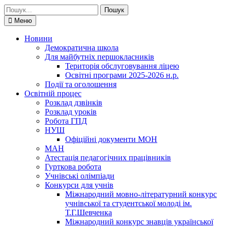
Шукати:
Меню
Новини
Демократична школа
Для майбутніх першокласників
Територія обслуговування ліцею
Освітні програми 2025-2026 н.р.
Події та оголошення
Освітній процес
Розклад дзвінків
Розклад уроків
Робота ГПД
НУШ
Офіційні документи МОН
МАН
Атестація педагогічних працівників
Гурткова робота
Учнівські олімпіади
Конкурси для учнів
Мiжнародний мовно-літературний конкурс
учнiвської та студентської молодi iм.
Т.Г.Шевченка
Міжнародний конкурс знавців української