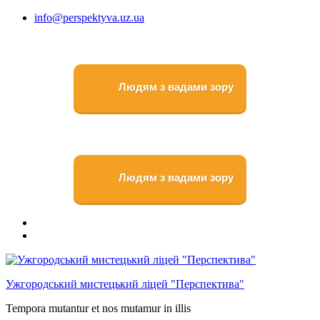
Перейти
info@perspektyva.uz.ua
до
вмісту
Людям з вадами зору
Людям з вадами зору
Faceboоk
Youtube
Ужгородський мистецький ліцей "Перспектива"
Tempora mutantur et nos mutamur in illis