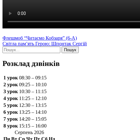
Навігація
Флешмоб “Читаємо Кобзаря” (6-А)
Світла пам’ять Герою: Шпонтак Сергій
записів
Шукати:
Розклад дзвінків
1 урок
08:30 – 09:15
2 урок
09:25 – 10:10
3 урок
10:30 – 11:15
4 урок
11:25 – 12:10
5 урок
12:30 – 13:15
6 урок
13:25 – 14:10
7 урок
14:20 – 15:05
8 урок
15:15 – 16:00
Серпень 2026
Пн
Вт
Ср
Чт
Пт
Сб
Нд