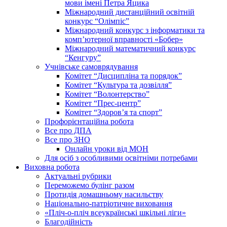
мови імені Петра Яцика
Міжнародний дистанційний освітній
конкурс “Олімпіс”
Міжнародний конкурс з інформатики та
комп’ютерної вправності «Бобер»
Міжнародний математичний конкурс
“Кенгуру”
Учнівське самоврядування
Комітет “Дисципліна та порядок”
Комітет “Культура та дозвілля”
Комітет “Волонтерство”
Комітет “Прес-центр”
Комітет “Здоров’я та спорт”
Профорієнтаційна робота
Все про ДПА
Все про ЗНО
Онлайн уроки від МОН
Для осіб з особливими освітніми потребами
Виховна робота
Актуальні рубрики
Переможемо булінг разом
Протидія домашньому насильству
Національно-патріотичне виховання
«Пліч-о-пліч всеукраїнські шкільні ліги»
Благодійність