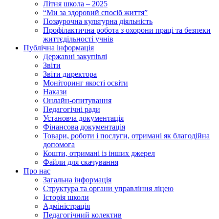
Літня школа – 2025
“Ми за здоровий спосіб життя”
Позаурочна культурна діяльність
Профілактична робота з охорони праці та безпеки
життєдільності учнів
Публічна інформація
Державні закупівлі
Звіти
Звіти директора
Моніторинг якості освіти
Накази
Онлайн-опитування
Педагогічні ради
Установча документація
Фінансова документація
Товари, роботи і послуги, отримані як благодійна
допомога
Кошти, отримані із інших джерел
Файли для скачування
Про нас
Загальна інформація
Структура та органи управління ліцею
Історія школи
Адміністрація
Педагогічний колектив