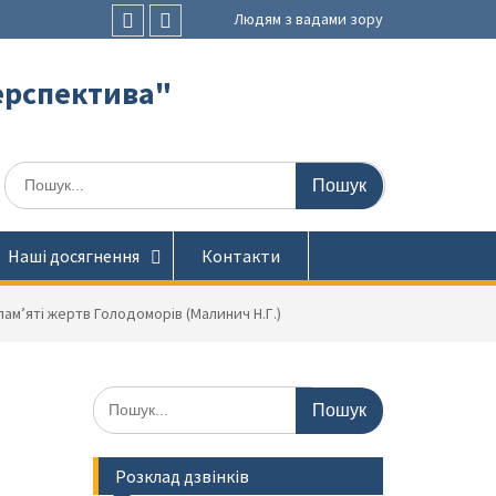
Людям з вадами зору
Faceboоk
Youtube
ерспектива"
Шукати:
Наші досягнення
Контакти
пам’яті жертв Голодоморів (Малинич Н.Г.)
Шукати:
Розклад дзвінків