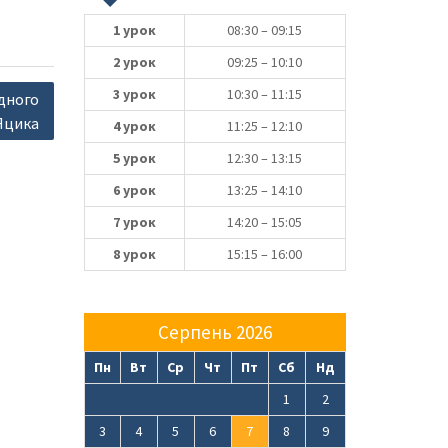
1 урок
08:30 – 09:15
2 урок
09:25 – 10:10
3 урок
10:30 – 11:15
одного
 Яцика
4 урок
11:25 – 12:10
5 урок
12:30 – 13:15
6 урок
13:25 – 14:10
7 урок
14:20 – 15:05
8 урок
15:15 – 16:00
Серпень 2026
Пн
Вт
Ср
Чт
Пт
Сб
Нд
1
2
3
4
5
6
7
8
9