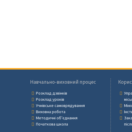
Навчально-виховний процес
Корис
Розклад дзвінків
Упра
Розклад уроків
місь
Учнівське самоврядування
Міні
Виховна робота
Інст
Методичні об’єднання
Зака
Початкова школа
післ