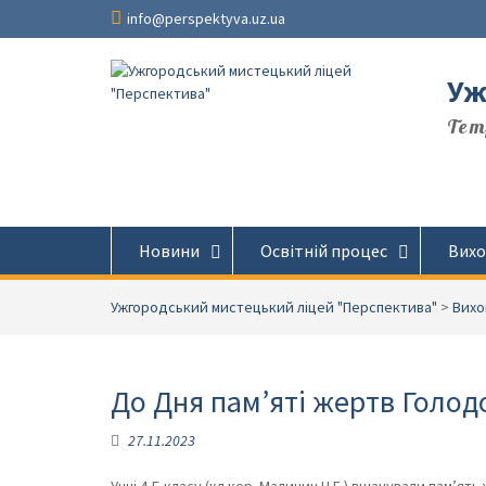
Перейти
info@perspektyva.uz.ua
до
вмісту
Уж
Temp
Новини
Освітній процес
Вихо
Ужгородський мистецький ліцей "Перспектива"
>
Вихо
До Дня пам’яті жертв Голод
27.11.2023