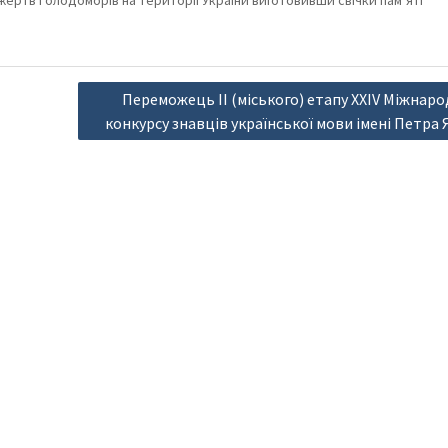
ь жертв Голодоморів на території України виготовивши свічки пам’яті
Переможець ІІ (міського) етапу XXIV Міжнар
конкурсу знавців української мови імені Петра