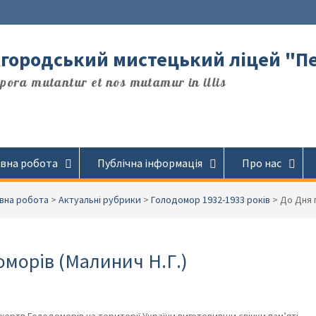
городський мистецький ліцей "П
ora mutantur et nos mutamur in illis
вна робота
Публічна інформація
Про нас
вна робота
>
Актуальні рубрики
>
Голодомор 1932-1933 років
>
До Дня 
оморів (Малинич Н.Г.)