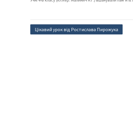
Учні 4-Б класу (кл.кер. Малинич Н.Г.) вшанували пам’ят
Навігація
Цікавий урок від Ростислава Пирожука
записів