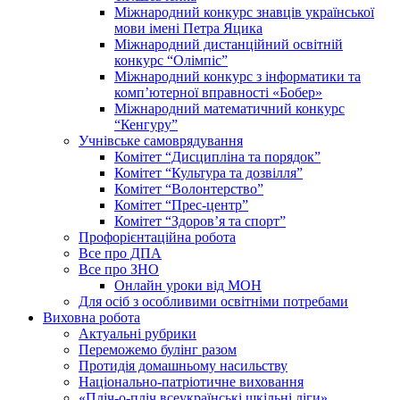
Міжнародний конкурс знавців української
мови імені Петра Яцика
Міжнародний дистанційний освітній
конкурс “Олімпіс”
Міжнародний конкурс з інформатики та
комп’ютерної вправності «Бобер»
Міжнародний математичний конкурс
“Кенгуру”
Учнівське самоврядування
Комітет “Дисципліна та порядок”
Комітет “Культура та дозвілля”
Комітет “Волонтерство”
Комітет “Прес-центр”
Комітет “Здоров’я та спорт”
Профорієнтаційна робота
Все про ДПА
Все про ЗНО
Онлайн уроки від МОН
Для осіб з особливими освітніми потребами
Виховна робота
Актуальні рубрики
Переможемо булінг разом
Протидія домашньому насильству
Національно-патріотичне виховання
«Пліч-о-пліч всеукраїнські шкільні ліги»