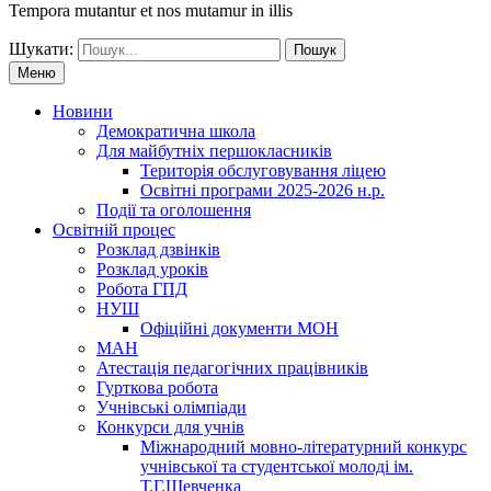
Tempora mutantur et nos mutamur in illis
Шукати:
Меню
Новини
Демократична школа
Для майбутніх першокласників
Територія обслуговування ліцею
Освітні програми 2025-2026 н.р.
Події та оголошення
Освітній процес
Розклад дзвінків
Розклад уроків
Робота ГПД
НУШ
Офіційні документи МОН
МАН
Атестація педагогічних працівників
Гурткова робота
Учнівські олімпіади
Конкурси для учнів
Мiжнародний мовно-літературний конкурс
учнiвської та студентської молодi iм.
Т.Г.Шевченка