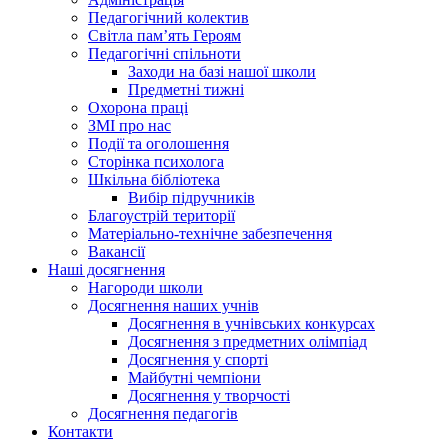
Педагогічний колектив
Світла пам’ять Героям
Педагогічні спільноти
Заходи на базі нашої школи
Предметні тижні
Охорона праці
ЗМІ про нас
Події та оголошення
Сторінка психолога
Шкільна бібліотека
Вибір підручників
Благоустрій території
Матеріально-технічне забезпечення
Вакансії
Наші досягнення
Нагороди школи
Досягнення наших учнів
Досягнення в учнівських конкурсах
Досягнення з предметних олімпіад
Досягнення у спорті
Майбутні чемпіони
Досягнення у творчості
Досягнення педагогів
Контакти