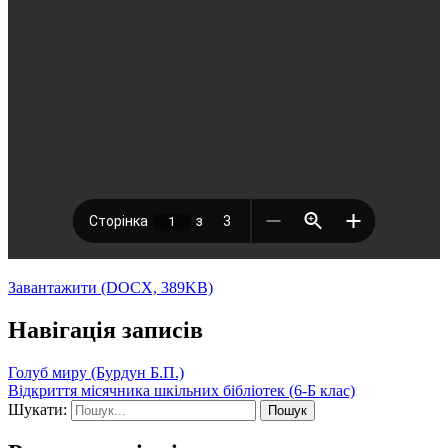
Завантажити (DOCX, 389KB)
Навігація записів
Голуб миру (Бурдун Б.П.)
Відкриття місячника шкільних бібліотек (6-Б клас)
Шукати: