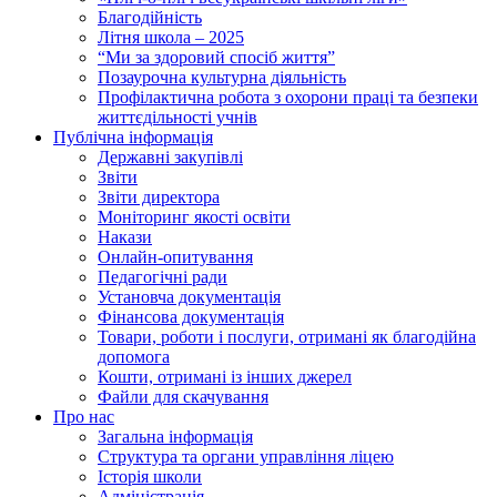
Благодійність
Літня школа – 2025
“Ми за здоровий спосіб життя”
Позаурочна культурна діяльність
Профілактична робота з охорони праці та безпеки
життєдільності учнів
Публічна інформація
Державні закупівлі
Звіти
Звіти директора
Моніторинг якості освіти
Накази
Онлайн-опитування
Педагогічні ради
Установча документація
Фінансова документація
Товари, роботи і послуги, отримані як благодійна
допомога
Кошти, отримані із інших джерел
Файли для скачування
Про нас
Загальна інформація
Структура та органи управління ліцею
Історія школи
Адміністрація