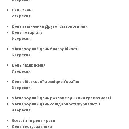
День знань
2 вересня
День закінчення Другої світової війни
День нотаріату
5 вересня
Міжнародний день благодійності
6 вересня
День підприємця
7 вересня
День військової розвідки України
8 вересня
Міжнародний день розповсюдження грамотності
Міжнародний день солідарності журналістів
9 вересня
Всесвітній день краси
День тестувальника