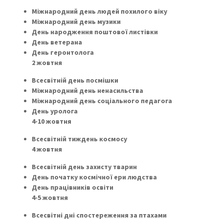
Міжнародний день людей похилого віку
Міжнародний день музики
День народження поштової листівки
День ветерана
День геронтолога
2 жовтня
Всесвітній день посмішки
Міжнародний день ненасильства
Міжнародний день соціального педагога
День уролога
4-10 жовтня
Всесвітній тиждень космосу
4 жовтня
Всесвітній день захисту тварин
День початку космічної ери людства
День працівників освіти
4-5 жовтня
Всесвітні дні спостереження за птахами