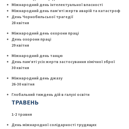
Міжнародний день інтелектуальної власності
Міжнародний день пам’яті жертв аварій та катастроф
День Чорнобильської трагедії
28 квітня
Міжнародний день охорони праці
День охорони праці
29 квітня
Міжнародний день танцю
День пам’яті усіх жертв застосування хімічної зброї
30 квітня
Міжнародний день джазу
26-30 квітня
Глобальний тиждень дій в галузі освіти
ТРАВЕНЬ
1-2 травня
День міжнародної солідарності трудящих