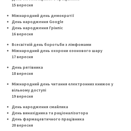
15 вересня
Міжнародний день демократії
День народження Google
День народження Грінпіс
16 вересня
Всесвітній день боротьби з лімфомами
Міжнародний день охорони озонового шару
17 вересня
День рятівника
18 вересня
Міжнародний день читання електронних книжок у
вільному доступі
19 вересня
День народження смайлика
День винахідника та раціоналізатора
День фармацевтичного працівника
20 вересня