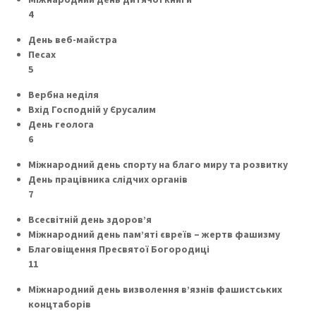
4
День веб-майстра
Песах
5
Вербна неділя
Вхід Господній у Єрусалим
День геолога
6
Міжнародний день спорту на благо миру та розвитку
День працівника слідчих органів
7
Всесвітній день здоров’я
Міжнародний день пам’яті євреїв – жертв фашизму
Благовіщення Пресвятої Богородиці
11
Міжнародний день визволення в’язнів фашистських
концтаборів