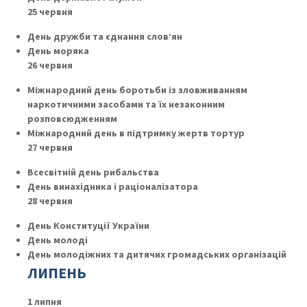
25 червня
День дружби та єднання слов’ян
День моряка
26 червня
Міжнародний день боротьби із зловживанням
наркотичними засобами та їх незаконним
розповсюдженням
Міжнародний день в підтримку жертв тортур
27 червня
Всесвітній день рибальства
День винахідника і раціоналізатора
28 червня
День Конституції України
День молоді
День молодіжних та дитячих громадських організацій
ЛИПЕНЬ
1 липня