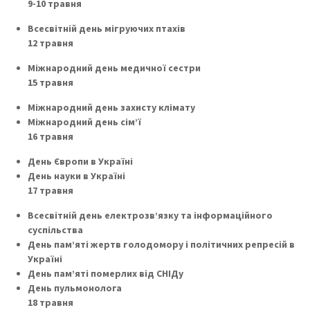
9-10 травня
Всесвітній день мігруючих птахів
12 травня
Міжнародний день медичної сестри
15 травня
Міжнародний день захисту клімату
Міжнародний день сім’ї
16 травня
День Європи в Україні
День науки в Україні
17 травня
Всесвітній день електрозв’язку та інформаційного
суспільства
День пам’яті жертв голодомору і політичних репресій в
Україні
День пам’яті померлих від СНІДу
День пульмонолога
18 травня