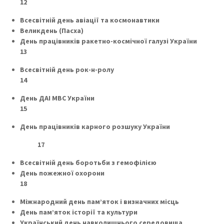
12
Всесвітній день авіації та космонавтики
Великдень (Пасха)
День працівників ракетно-космічної галузі України
13
Всесвітній день рок-н-ролу
14
День ДАІ МВС України
15
День працівників карного розшуку України
17
Всесвітній день боротьби з гемофілією
День пожежної охорони
18
Міжнародний день пам’яток і визначних місць
День пам’яток історії та культури
Український день навколишнього середовища