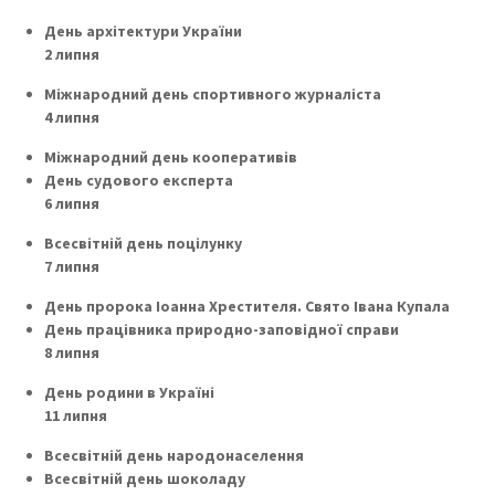
День архітектури України
2 липня
Міжнародний день спортивного журналіста
4 липня
Міжнародний день кооперативів
День судового експерта
6 липня
Всесвітній день поцілунку
7 липня
День пророка Іоанна Хрестителя. Свято Івана Купала
День працівника природно-заповідної справи
8 липня
День родини в Україні
11 липня
Всесвітній день народонаселення
Всесвітній день шоколаду