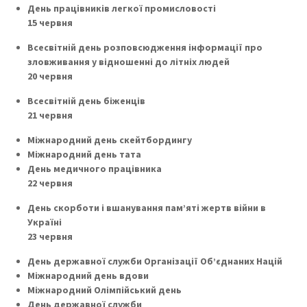
День працівників легкої промисловості
15 червня
Всесвітній день розповсюдження інформації про
зловживання у відношенні до літніх людей
20 червня
Всесвітній день біженців
21 червня
Міжнародний день скейтбордингу
Міжнародний день тата
День медичного працівника
22 червня
День скорботи і вшанування пам’яті жертв війни в
Україні
23 червня
День державної служби Організації Об’єднаних Націй
Міжнародний день вдови
Міжнародний Олімпійський день
День державної служби