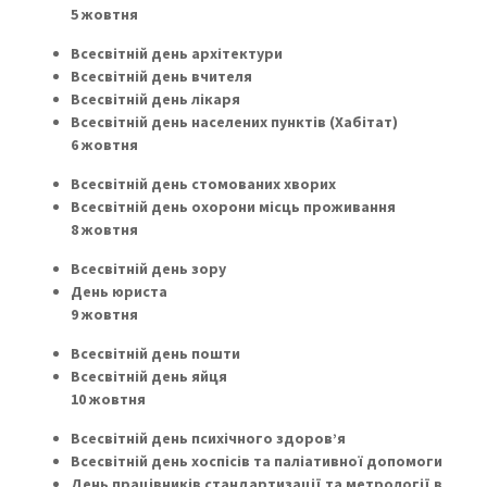
5 жовтня
Всесвітній день архітектури
Всесвітній день вчителя
Всесвітній день лікаря
Всесвітній день населених пунктів (Хабітат)
6 жовтня
Всесвітній день стомованих хворих
Всесвітній день охорони місць проживання
8 жовтня
Всесвітній день зору
День юриста
9 жовтня
Всесвітній день пошти
Всесвітній день яйця
10 жовтня
Всесвітній день психічного здоров’я
Всесвітній день хоспісів та паліативної допомоги
День працівників стандартизації та метрології в