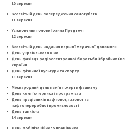
10 вересня
Всесвітній день попередження самогубств
11 вересня
Усікновення голови Іоанна Предтечі
12 вересня
Всесвітній день надання першої медичної допомоги
День українського кіно
День фахівця радіоелектронної боротьби Збройних Сил
України
День фізичної культури та спорту
13 вересня
Міжнародний день пам’яті жертв фашизму
День комп’ютерника і програміста
День працівників нафтової, газової та
нафтопереробної промисловості
День танкіста
14 вересня
День мобілізаційного працівника