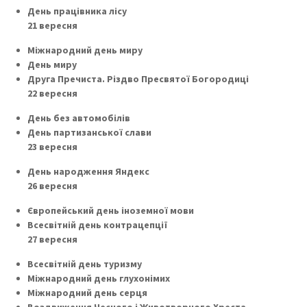
День працівника лісу
21 вересня
Міжнародний день миру
День миру
Друга Пречиста. Різдво Пресвятої Богородиці
22 вересня
День без автомобілів
День партизанської слави
23 вересня
День народження Яндекс
26 вересня
Європейський день іноземної мови
Всесвітній день контрацепції
27 вересня
Всесвітній день туризму
Міжнародний день глухонімих
Міжнародний день серця