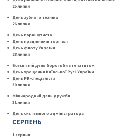
25 липня
День зубного техніка
26 липня
День парашутиста
День працівників торгівлі
День флоту України
28 липня
Всесвітній день боротьби з гепатитом
День хрещення Київської Русі-України
День PR-спеціаліста
30 липня
Міжнародний день дружби
31 липня
День системного адміністратора
СЕРПЕНЬ
1 серпня