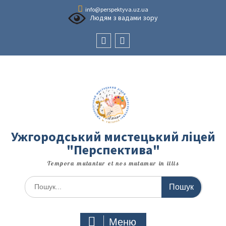
Перейти
info@perspektyva.uz.ua
до
Людям з вадами зору
вмісту
Faceboоk
Youtube
Ужгородський мистецький ліцей
"Перспектива"
Tempora mutantur et nos mutamur in illis
Шукати:
Меню