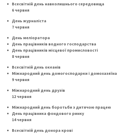
Всесвітній день навколишнього середовища
6 червня
День журналіста
7 червня
День меліоратора
День працівників водного господарства
День працівників місцевої промисловості
8 червня
Всесвітній день океанів
Міжнародний день домогосподарки і домохазяїна
9 червня
Міжнародний день друзів
12 червня
Міжнародний день боротьби з дитячою працею
День працівника фондового ринку
14 червня
Всесвітній день донора крові