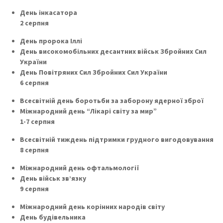
День інкасатора
2 серпня
День пророка Іллі
День високомобільних десантних військ Збройних Сил
України
День Повітряних Сил Збройних Сил України
6 серпня
Всесвітній день боротьби за заборону ядерної зброї
Міжнародний день “Лікарі світу за мир”
1-7 серпня
Всесвітній тиждень підтримки грудного вигодовування
8 серпня
Міжнародний день офтальмології
День військ зв’язку
9 серпня
Міжнародний день корінних народів світу
День будівельника