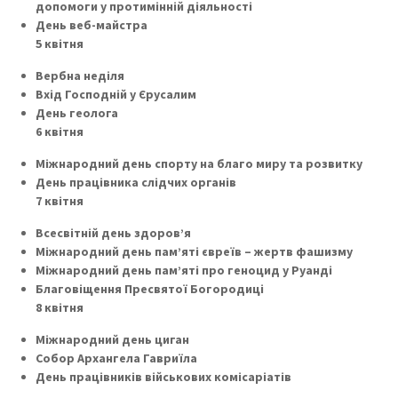
допомоги у протимінній діяльності
День веб-майстра
5 квітня
Вербна неділя
Вхід Господній у Єрусалим
День геолога
6 квітня
Міжнародний день спорту на благо миру та розвитку
День працівника слідчих органів
7 квітня
Всесвітній день здоров’я
Міжнародний день пам’яті євреїв – жертв фашизму
Міжнародний день пам’яті про геноцид у Руанді
Благовіщення Пресвятої Богородиці
8 квітня
Міжнародний день циган
Собор Архангела Гавриїла
День працівників військових комісаріатів