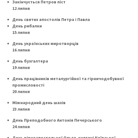
Закінчується Петров піст
12 липня
День святих апостолів Петра і Павла
День рибалки
15 липня
День українських миротворців
16 липня
День бухгалтера
19 липня
День працівників металургійної та гірничодобувної
промисловості
20 липня
Міжнародний день шахів
23 липня
День Преподобного Антонія Печерського
24 липня
День рівноапостольної Ольги, княгині Київської