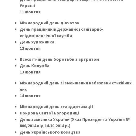
Україні
11 жовтня
Міжнародний день дівчаток
День працівників державної санітарно-
епідеміологічної служби
День художника
12 жовтня
Всесвітній день боротьби з артритом
День Колумба
13 жовтня
Міжнародний день зі зменшення небезпеки стихійних
лих
14 жовтня
Міжнародний день стандартизації
Покрова Святої Богородиці
День захисника України (Указ Президента України №
806/2014 від 14.10.2014 р.)
День Українського козацтва