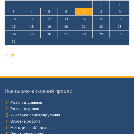
1
2
3
4
5
6
7
8
9
10
11
12
13
14
15
16
17
18
19
20
21
22
23
24
25
26
27
28
29
30
31
« Чер
Навчально-виховний процес
Розклад дзвінків
Розклад уроків
Учнівське самоврядування
Виховна робота
Методичні об’єднання
Початкова школа