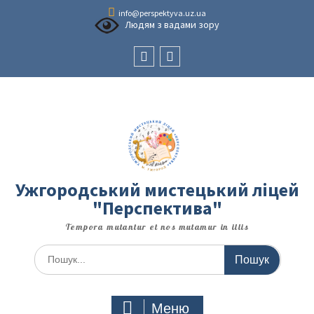
Перейти
info@perspektyva.uz.ua
до
Людям з вадами зору
вмісту
Faceboоk
Youtube
Ужгородський мистецький ліцей
"Перспектива"
Tempora mutantur et nos mutamur in illis
Шукати:
Меню