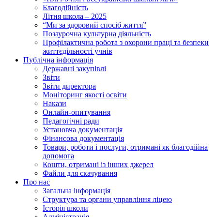
Благодійність
Літня школа – 2025
“Ми за здоровий спосіб життя”
Позаурочна культурна діяльність
Профілактична робота з охорони праці та безпеки
життєдільності учнів
Публічна інформація
Державні закупівлі
Звіти
Звіти директора
Моніторинг якості освіти
Накази
Онлайн-опитування
Педагогічні ради
Установча документація
Фінансова документація
Товари, роботи і послуги, отримані як благодійна
допомога
Кошти, отримані із інших джерел
Файли для скачування
Про нас
Загальна інформація
Структура та органи управління ліцею
Історія школи
Адміністрація