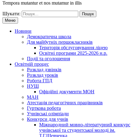
Tempora mutantur et nos mutamur in illis
Шукати:
Меню
Новини
Демократична школа
Для майбутніх першокласників
Територія обслуговування ліцею
Освітні програми 2025-2026 н.р.
Події та оголошення
Освітній процес
Розклад дзвінків
Розклад уроків
Робота ГПД
НУШ
Офіційні документи МОН
МАН
Атестація педагогічних працівників
Гурткова робота
Учнівські олімпіади
Конкурси для учнів
Мiжнародний мовно-літературний конкурс
учнiвської та студентської молодi iм.
Т.Г.Шевченка