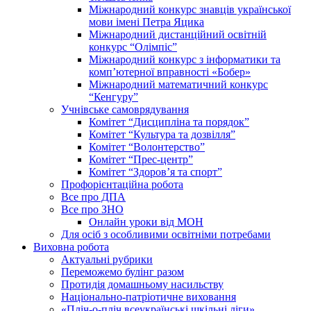
Міжнародний конкурс знавців української
мови імені Петра Яцика
Міжнародний дистанційний освітній
конкурс “Олімпіс”
Міжнародний конкурс з інформатики та
комп’ютерної вправності «Бобер»
Міжнародний математичний конкурс
“Кенгуру”
Учнівське самоврядування
Комітет “Дисципліна та порядок”
Комітет “Культура та дозвілля”
Комітет “Волонтерство”
Комітет “Прес-центр”
Комітет “Здоров’я та спорт”
Профорієнтаційна робота
Все про ДПА
Все про ЗНО
Онлайн уроки від МОН
Для осіб з особливими освітніми потребами
Виховна робота
Актуальні рубрики
Переможемо булінг разом
Протидія домашньому насильству
Національно-патріотичне виховання
«Пліч-о-пліч всеукраїнські шкільні ліги»