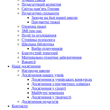
Педагогічний колектив
Світла пам’ять Героям
Педагогічні спільноти
Заходи на базі нашої школи
Предметні тижні
Охорона праці
ЗМІ про нас
Події та оголошення
Сторінка психолога
Шкільна бібліотека
Вибір підручників
Благоустрій території
Матеріально-технічне забезпечення
Вакансії
Наші досягнення
Нагороди школи
Досягнення наших учнів
Досягнення в учнівських конкурсах
Досягнення з предметних олімпіад
Досягнення у спорті
Майбутні чемпіони
Досягнення у творчості
Досягнення педагогів
Контакти