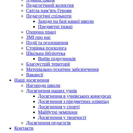
Педагогічний колектив
Світла пам’ять Героям
Педагогічні спільноти
Заходи на базі нашої школи
Предметні тижні
Охорона праці
ЗМІ про нас
Події та оголошення
Сторінка психолога
Шкільна бібліотека
Вибір підручників
Благоустрій території
Матеріально-технічне забезпечення
Вакансії
Наші досягнення
Нагороди школи
Досягнення наших учнів
Досягнення в учнівських конкурсах
Досягнення з предметних олімпіад
Досягнення у спорті
Майбутні чемпіони
Досягнення у творчості
Досягнення педагогів
Контакти