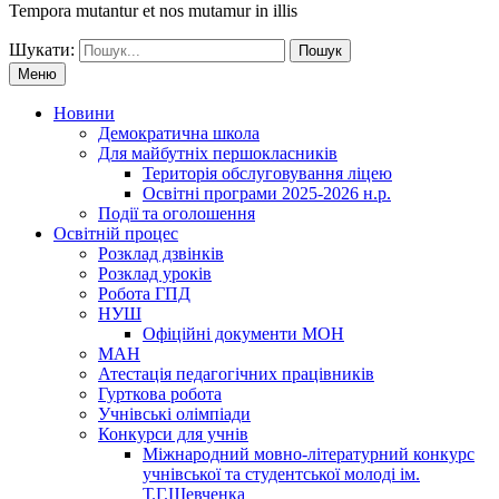
Tempora mutantur et nos mutamur in illis
Шукати:
Меню
Новини
Демократична школа
Для майбутніх першокласників
Територія обслуговування ліцею
Освітні програми 2025-2026 н.р.
Події та оголошення
Освітній процес
Розклад дзвінків
Розклад уроків
Робота ГПД
НУШ
Офіційні документи МОН
МАН
Атестація педагогічних працівників
Гурткова робота
Учнівські олімпіади
Конкурси для учнів
Мiжнародний мовно-літературний конкурс
учнiвської та студентської молодi iм.
Т.Г.Шевченка