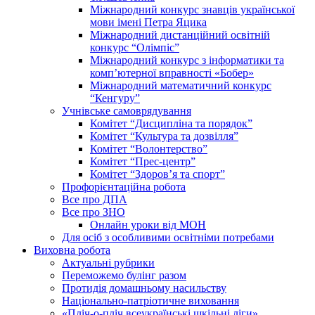
Міжнародний конкурс знавців української
мови імені Петра Яцика
Міжнародний дистанційний освітній
конкурс “Олімпіс”
Міжнародний конкурс з інформатики та
комп’ютерної вправності «Бобер»
Міжнародний математичний конкурс
“Кенгуру”
Учнівське самоврядування
Комітет “Дисципліна та порядок”
Комітет “Культура та дозвілля”
Комітет “Волонтерство”
Комітет “Прес-центр”
Комітет “Здоров’я та спорт”
Профорієнтаційна робота
Все про ДПА
Все про ЗНО
Онлайн уроки від МОН
Для осіб з особливими освітніми потребами
Виховна робота
Актуальні рубрики
Переможемо булінг разом
Протидія домашньому насильству
Національно-патріотичне виховання
«Пліч-о-пліч всеукраїнські шкільні ліги»