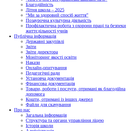
Благодійність
Літня школа – 2025
“Ми за здоровий спосіб життя”
Позаурочна культурна діяльність
Профілактична робота з охорони праці та безпеки
життєдільності учнів
Публічна інформація
Державні закупівлі
Звіти
Звіти директора
Моніторинг якості освіти
Накази
Онлайн-опитування
Педагогічні ради
Установча документація
Фінансова документація
Товари, роботи і послуги, отримані як благодійна
допомога
Кошти, отримані із інших джерел
Файли для скачування
Про нас
Загальна інформація
Структура та органи управління ліцею
Історія школи
Адміністрація