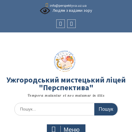
Перейти
info@perspektyva.uz.ua
до
Людям з вадами зору
вмісту
Faceboоk
Youtube
Ужгородський мистецький ліцей
"Перспектива"
Tempora mutantur et nos mutamur in illis
Шукати:
Меню