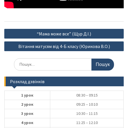
Навігація
“Мама може все” (Щур Д.І.)
записів
Вітання матусям від 4-Б класу (Юрикова В.О.)
Шукати:
Розклад дзвінків
1 урок
08:30 – 09:15
2 урок
09:25 – 10:10
3 урок
10:30 – 11:15
4 урок
11:25 – 12:10