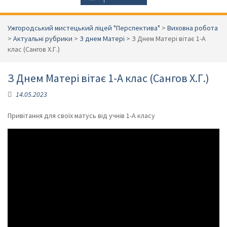
Ужгородський мистецький ліцей "Перспектива"
>
Виховна робота
>
Актуальні рубрики
>
З днем Матері
>
З Днем Матері вітає 1-А
клас (Сангов Х.Г.)
З Днем Матері вітає 1-А клас (Сангов Х.Г.)
14.05.2023
Привітання для своїх матусь від учнів 1-А класу