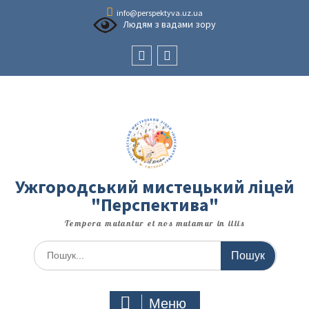
Перейти
info@perspektyva.uz.ua
до
Людям з вадами зору
вмісту
Faceboоk
Youtube
Ужгородський мистецький ліцей
"Перспектива"
Tempora mutantur et nos mutamur in illis
Шукати:
Меню