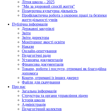
Літня школа – 2025
“Ми за здоровий спосіб життя”
Позаурочна культурна діяльність
Профілактична робота з охорони праці та безпеки
життєдільності учнів
Публічна інформація
Державні закупівлі
Звіти
Звіти директора
Моніторинг якості освіти
Накази
Онлайн-опитування
Педагогічні ради
Установча документація
Фінансова документація
Товари, роботи і послуги, отримані як благодійна
допомога
Кошти, отримані із інших джерел
Файли для скачування
Про нас
Загальна інформація
Структура та органи управління ліцею
Історія школи
Адміністрація
Педагогічний колектив