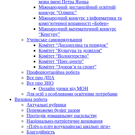
мови імені Петра Яцика
Міжнародний дистанційний освітній
конкурс “Олімпіс”
Міжнародний конкурс з інформатики та
комп’ютерної вправності «Бобер»
Міжнародний математичний конкурс
“Кенгуру”
Учнівське самоврядування
Комітет “Дисципліна та порядок”
Комітет “Культура та дозвілля”
Комітет “Волонтерство”
Комітет “Прес-центр”
Комітет “Здоров’я та спорт”
Профорієнтаційна робота
Все про ДПА
Все про ЗНО
Онлайн уроки від МОН
Для осіб з особливими освітніми потребами
Виховна робота
Актуальні рубрики
Переможемо булінг разом
Протидія домашньому насильству
Національно-патріотичне виховання
«Пліч-о-пліч всеукраїнські шкільні ліги»
Благодійність