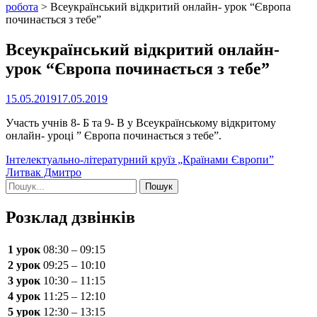
робота
>
Всеукраїнський відкритий онлайн- урок “Європа
починається з тебе”
Всеукраїнський відкритий онлайн-
урок “Європа починається з тебе”
15.05.2019
17.05.2019
Участь учнів 8- Б та 9- В у Всеукраїнському відкритому
онлайн- уроці ” Європа починається з тебе”.
Навігація
Інтелектуально-літературний круїз „Країнами Європи”
Литвак Дмитро
записів
Шукати:
Розклад дзвінків
1 урок
08:30 – 09:15
2 урок
09:25 – 10:10
3 урок
10:30 – 11:15
4 урок
11:25 – 12:10
5 урок
12:30 – 13:15