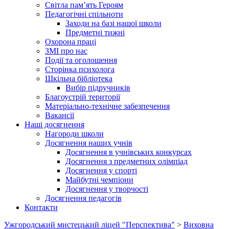
Світла пам’ять Героям
Педагогічні спільноти
Заходи на базі нашої школи
Предметні тижні
Охорона праці
ЗМІ про нас
Події та оголошення
Сторінка психолога
Шкільна бібліотека
Вибір підручників
Благоустрій території
Матеріально-технічне забезпечення
Вакансії
Наші досягнення
Нагороди школи
Досягнення наших учнів
Досягнення в учнівських конкурсах
Досягнення з предметних олімпіад
Досягнення у спорті
Майбутні чемпіони
Досягнення у творчості
Досягнення педагогів
Контакти
Ужгородський мистецький ліцей "Перспектива"
>
Виховна