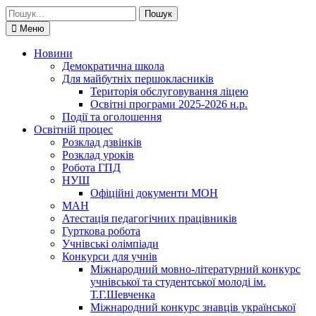
Шукати:
Меню
Новини
Демократична школа
Для майбутніх першокласників
Територія обслуговування ліцею
Освітні програми 2025-2026 н.р.
Події та оголошення
Освітній процес
Розклад дзвінків
Розклад уроків
Робота ГПД
НУШ
Офіційні документи МОН
МАН
Атестація педагогічних працівників
Гурткова робота
Учнівські олімпіади
Конкурси для учнів
Мiжнародний мовно-літературний конкурс
учнiвської та студентської молодi iм.
Т.Г.Шевченка
Міжнародний конкурс знавців української