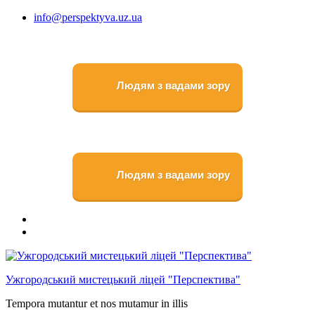
Перейти
info@perspektyva.uz.ua
до
вмісту
Людям з вадами зору
Людям з вадами зору
Faceboоk
Youtube
Ужгородський мистецький ліцей "Перспектива"
Tempora mutantur et nos mutamur in illis