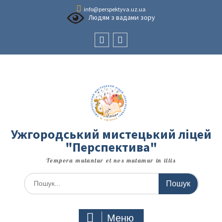
Перейти
info@perspektyva.uz.ua
до
Людям з вадами зору
вмісту
Faceboоk
Youtube
Ужгородський мистецький ліцей
"Перспектива"
Tempora mutantur et nos mutamur in illis
Шукати:
Меню