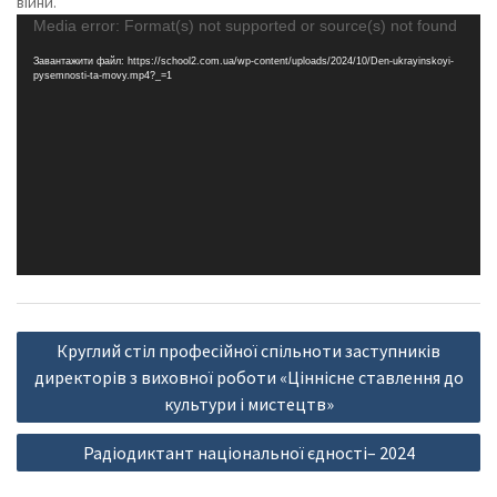
війни.
Відеопрогравач
Media error: Format(s) not supported or source(s) not found
Завантажити файл: https://school2.com.ua/wp-content/uploads/2024/10/Den-ukrayinskoyi-
pysemnosti-ta-movy.mp4?_=1
Навігація
Круглий стіл професійної спільноти заступників
записів
директорів з виховної роботи «Ціннісне ставлення до
культури і мистецтв»
Радіодиктант національної єдності– 2024