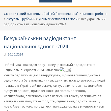
Ужгородський мистецький ліцей "Перспектива"
>
Виховна робота
>
Актуальні рубрики
>
День писемності та мови
>
Всеукраїнський
радіодиктант національної єдності-2024
Всеукраїнський радіодиктант
національної єдності-2024
26.10.2024
Найочікуваніша подія року – Всеукраїнський радіодиктант
національної єдності-2024 написано!
Учні та педагоги ліцею стверджують, що коли пишеш диктант
одночасно з багатьма іншими людьми, які приєднуються до події
не лише в Україні, а й по всьому світу, з’являється надзвичайне
відчуття єдності, приналежності до чогось великого,
масштабного, важливого. Після написання тексту залишаються
найприємніші почуття — гордість, піднесення, радість за нашу
мову. А це те, чого, погодьтеся, нам дуже бракує в непрості часи