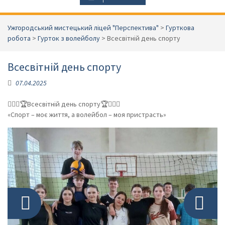
Ужгородський мистецький ліцей "Перспектива"
>
Гурткова
робота
>
Гурток з волейболу
>
Всесвітній день спорту
Всесвітній день спорту
07.04.2025
Фото: 1 з 6
🤾🏼‍♀️🏆Всесвітній день спорту🏆🤾🏼‍♀️
«Спорт – моє життя, а волейбол – моя пристрасть»