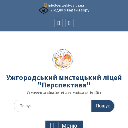
Перейти
info@perspektyva.uz.ua
до
Людям з вадами зору
вмісту
Faceboоk
Youtube
Ужгородський мистецький ліцей
"Перспектива"
Tempora mutantur et nos mutamur in illis
Шукати:
Меню