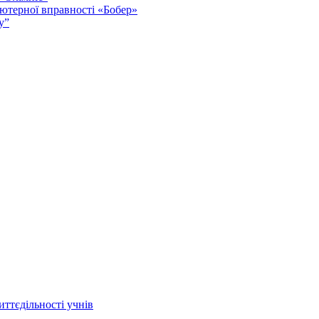
ютерної вправності «Бобер»
у”
иттєдільності учнів