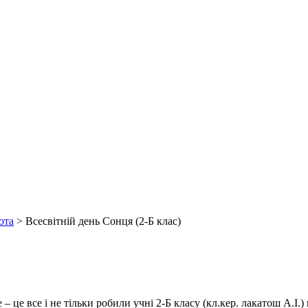
ота
>
Всесвітній день Сонця (2-Б клас)
 це все і не тільки робили учні 2-Б класу (кл.кер. лакатош А.І.)