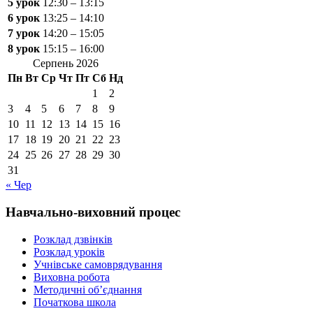
5 урок
12:30 – 13:15
6 урок
13:25 – 14:10
7 урок
14:20 – 15:05
8 урок
15:15 – 16:00
Серпень 2026
Пн
Вт
Ср
Чт
Пт
Сб
Нд
1
2
3
4
5
6
7
8
9
10
11
12
13
14
15
16
17
18
19
20
21
22
23
24
25
26
27
28
29
30
31
« Чер
Навчально-виховний процес
Розклад дзвінків
Розклад уроків
Учнівське самоврядування
Виховна робота
Методичні об’єднання
Початкова школа