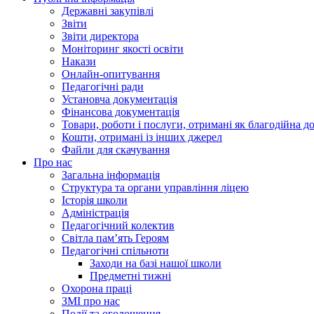
Державні закупівлі
Звіти
Звіти директора
Моніторинг якості освіти
Накази
Онлайн-опитування
Педагогічні ради
Установча документація
Фінансова документація
Товари, роботи і послуги, отримані як благодійна д
Кошти, отримані із інших джерел
Файли для скачування
Про нас
Загальна інформація
Структура та органи управління ліцею
Історія школи
Адміністрація
Педагогічний колектив
Світла пам’ять Героям
Педагогічні спільноти
Заходи на базі нашої школи
Предметні тижні
Охорона праці
ЗМІ про нас
Події та оголошення