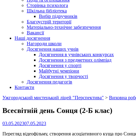
Сторінка психолога
Шкільна бібліотека
Вибір підручників
Благоустрій території
Матеріально-технічне забезпечення
Вакансії
Наші досягнення
Нагороди школи
Досягнення наших учнів
Досягнення в учнівських конкурсах
Досягнення з предметних олімпіад
Досягнення у спорті
Майбутні чемпіони
Досягнення у творчості
Досягнення педагогів
Контакти
Ужгородський мистецький ліцей "Перспектива"
>
Виховна роб
Всесвітній день Сонця (2-Б клас)
03.05.2023
07.05.2023
Перегляд відеофільму, створення асоціативного куща про Сонце –