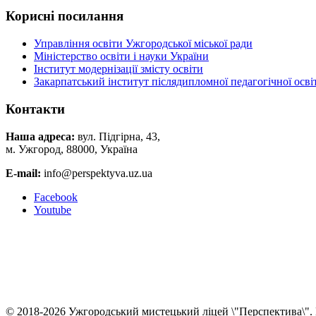
Корисні посилання
Управління освіти Ужгородської міської ради
Міністерство освіти і науки України
Інститут модернізації змісту освіти
Закарпатський інститут післядипломної педагогічної осві
Контакти
Наша адреса:
вул. Підгірна, 43,
м. Ужгород, 88000, Україна
E-mail:
info@perspektyva.uz.ua
Faceboоk
Youtube
© 2018-2026 Ужгородський мистецький ліцей \"Перспектива\". 