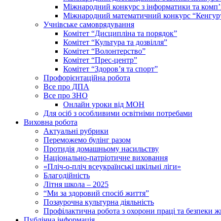
Міжнародний конкурс з інформатики та комп’
Міжнародний математичний конкурс “Кенгур
Учнівське самоврядування
Комітет “Дисципліна та порядок”
Комітет “Культура та дозвілля”
Комітет “Волонтерство”
Комітет “Прес-центр”
Комітет “Здоров’я та спорт”
Профорієнтаційна робота
Все про ДПА
Все про ЗНО
Онлайн уроки від МОН
Для осіб з особливими освітніми потребами
Виховна робота
Актуальні рубрики
Переможемо булінг разом
Протидія домашньому насильству
Національно-патріотичне виховання
«Пліч-о-пліч всеукраїнські шкільні ліги»
Благодійність
Літня школа – 2025
“Ми за здоровий спосіб життя”
Позаурочна культурна діяльність
Профілактична робота з охорони праці та безпеки ж
Публічна інформація