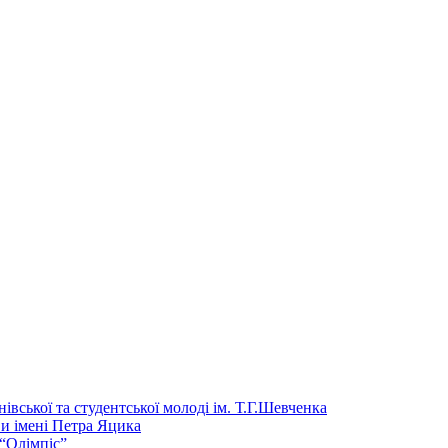
ської та студентської молодi iм. Т.Г.Шевченка
и імені Петра Яцика
“Олімпіс”