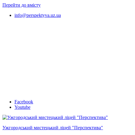
Перейти до вмісту
info@perspektyva.uz.ua
Faceboоk
Youtube
Ужгородський мистецький ліцей "Перспектива"