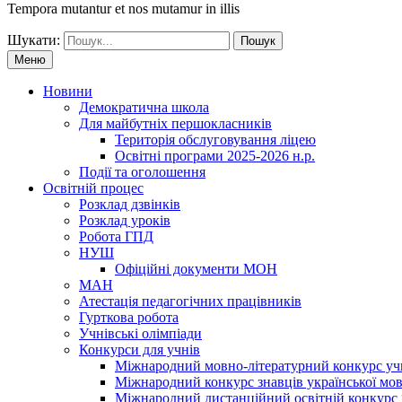
Tempora mutantur et nos mutamur in illis
Шукати:
Меню
Новини
Демократична школа
Для майбутніх першокласників
Територія обслуговування ліцею
Освітні програми 2025-2026 н.р.
Події та оголошення
Освітній процес
Розклад дзвінків
Розклад уроків
Робота ГПД
НУШ
Офіційні документи МОН
МАН
Атестація педагогічних працівників
Гурткова робота
Учнівські олімпіади
Конкурси для учнів
Мiжнародний мовно-літературний конкурс учнiв
Міжнародний конкурс знавців української мов
Міжнародний дистанційний освітній конкурс 