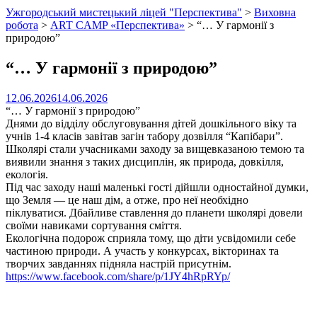
Ужгородський мистецький ліцей "Перспектива"
>
Виховна
робота
>
ART CAMP «Перспектива»
>
“… У гармонії з
природою”
“… У гармонії з природою”
12.06.2026
14.06.2026
“… У гармонії з природою”
Днями до відділу обслуговування дітей дошкільного віку та
учнів 1-4 класів завітав загін табору дозвілля “Капібари”.
Школярі стали учасниками заходу за вищевказаною темою та
виявили знання з таких дисциплін, як природа, довкілля,
екологія.
Під час заходу наші маленькі гості дійшли одностайної думки,
що Земля — це наш дім, а отже, про неї необхідно
піклуватися. Дбайливе ставлення до планети школярі довели
своїми навиками сортування сміття.
Екологічна подорож сприяла тому, що діти усвідомили себе
частиною природи. А участь у конкурсах, вікторинах та
творчих завданнях підняла настрій присутнім.
https://www.facebook.com/share/p/1JY4hRpRYp/