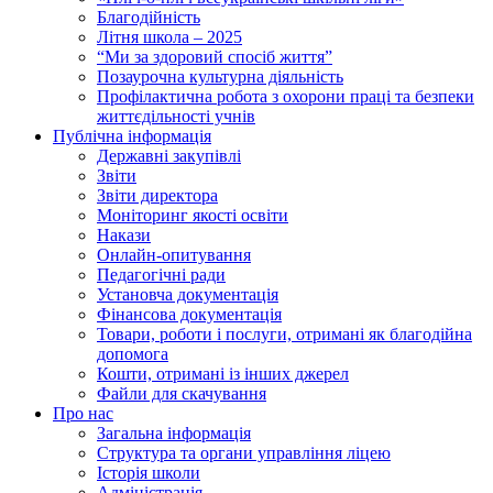
Благодійність
Літня школа – 2025
“Ми за здоровий спосіб життя”
Позаурочна культурна діяльність
Профілактична робота з охорони праці та безпеки
життєдільності учнів
Публічна інформація
Державні закупівлі
Звіти
Звіти директора
Моніторинг якості освіти
Накази
Онлайн-опитування
Педагогічні ради
Установча документація
Фінансова документація
Товари, роботи і послуги, отримані як благодійна
допомога
Кошти, отримані із інших джерел
Файли для скачування
Про нас
Загальна інформація
Структура та органи управління ліцею
Історія школи
Адміністрація