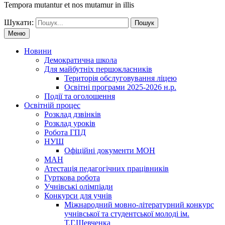
Tempora mutantur et nos mutamur in illis
Шукати:
Меню
Новини
Демократична школа
Для майбутніх першокласників
Територія обслуговування ліцею
Освітні програми 2025-2026 н.р.
Події та оголошення
Освітній процес
Розклад дзвінків
Розклад уроків
Робота ГПД
НУШ
Офіційні документи МОН
МАН
Атестація педагогічних працівників
Гурткова робота
Учнівські олімпіади
Конкурси для учнів
Мiжнародний мовно-літературний конкурс
учнiвської та студентської молодi iм.
Т.Г.Шевченка