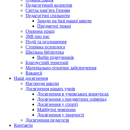
Педагогічний колектив
Світла пам’ять Героям
Педагогічні спільноти
Заходи на базі нашої школи
Предметні тижні
Охорона праці
ЗМІ про нас
Події та оголошення
Сторінка психолога
Шкільна бібліотека
Вибір підручників
Благоустрій території
Матеріально-технічне забезпечення
Вакансії
Наші досягнення
Нагороди школи
Досягнення наших учнів
Досягнення в учнівських конкурсах
Досягнення з предметних олімпіад
Досягнення у спорті
Майбутні чемпіони
Досягнення у творчості
Досягнення педагогів
Контакти