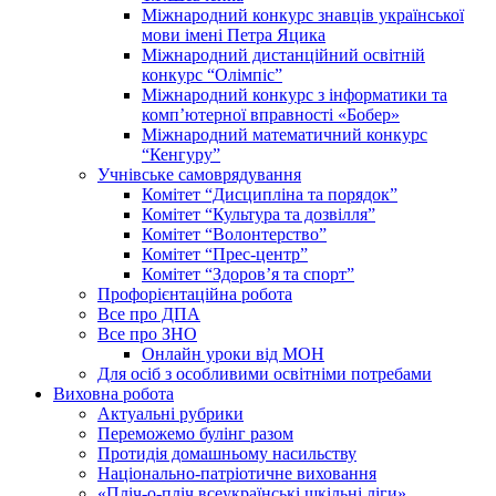
Міжнародний конкурс знавців української
мови імені Петра Яцика
Міжнародний дистанційний освітній
конкурс “Олімпіс”
Міжнародний конкурс з інформатики та
комп’ютерної вправності «Бобер»
Міжнародний математичний конкурс
“Кенгуру”
Учнівське самоврядування
Комітет “Дисципліна та порядок”
Комітет “Культура та дозвілля”
Комітет “Волонтерство”
Комітет “Прес-центр”
Комітет “Здоров’я та спорт”
Профорієнтаційна робота
Все про ДПА
Все про ЗНО
Онлайн уроки від МОН
Для осіб з особливими освітніми потребами
Виховна робота
Актуальні рубрики
Переможемо булінг разом
Протидія домашньому насильству
Національно-патріотичне виховання
«Пліч-о-пліч всеукраїнські шкільні ліги»