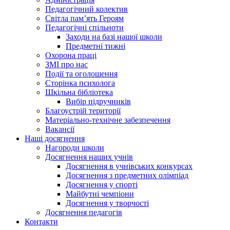
Педагогічний колектив
Світла пам’ять Героям
Педагогічні спільноти
Заходи на базі нашої школи
Предметні тижні
Охорона праці
ЗМІ про нас
Події та оголошення
Сторінка психолога
Шкільна бібліотека
Вибір підручників
Благоустрій території
Матеріально-технічне забезпечення
Вакансії
Наші досягнення
Нагороди школи
Досягнення наших учнів
Досягнення в учнівських конкурсах
Досягнення з предметних олімпіад
Досягнення у спорті
Майбутні чемпіони
Досягнення у творчості
Досягнення педагогів
Контакти