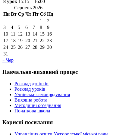
8 урок
15:15 – 16:00
Серпень 2026
Пн
Вт
Ср
Чт
Пт
Сб
Нд
1
2
3
4
5
6
7
8
9
10
11
12
13
14
15
16
17
18
19
20
21
22
23
24
25
26
27
28
29
30
31
« Чер
Навчально-виховний процес
Розклад дзвінків
Розклад уроків
Учнівське самоврядування
Виховна робота
Методичні об’єднання
Початкова школа
Корисні посилання
Управління освіти Ужгородської міської ради