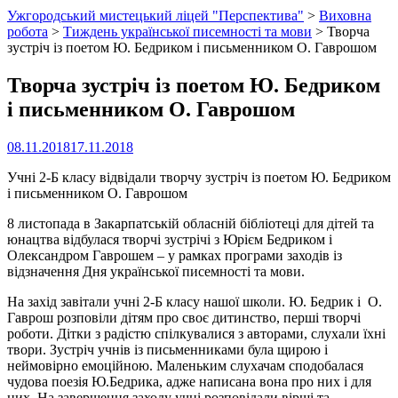
Ужгородський мистецький ліцей "Перспектива"
>
Виховна
робота
>
Тиждень української писемності та мови
>
Творча
зустріч із поетом Ю. Бедриком і письменником О. Гаврошом
Творча зустріч із поетом Ю. Бедриком
і письменником О. Гаврошом
08.11.2018
17.11.2018
Учні 2-Б класу відвідали творчу зустріч із поетом Ю. Бедриком
і письменником О. Гаврошом
8 листопада в Закарпатській обласній бібліотеці для дітей та
юнацтва відбулася творчі зустрічі з Юрієм Бедриком і
Олександром Гаврошем – у рамках програми заходів із
відзначення Дня української писемності та мови.
На захід завітали учні 2-Б класу нашої школи. Ю. Бедрик і О.
Гаврош розповіли дітям про своє дитинство, перші творчі
роботи. Дітки з радістю спілкувалися з авторами, слухали їхні
твори. Зустріч учнів із письменниками була щирою і
неймовірно емоційною. Маленьким слухачам сподобалася
чудова поезія Ю.Бедрика, адже написана вона про них і для
них. На завершення заходу учні розповідали вірші та