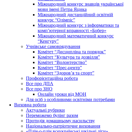
Міжнародний конкурс знавців української
мови імені Петра Яцика
Міжнародний дистанційний освітній
конкурс “Олімпіс”
Міжнародний конкурс з інформатики та
комп’ютерної вправності «Бобер»
Міжнародний математичний конкурс
“Кенгуру”
Учнівське самоврядування
Комітет “Дисципліна та порядок”
Комітет “Культура та дозвілля”
Комітет “Волонтерство”
Комітет “Прес-центр”
Комітет “Здоров’я та спорт”
Профорієнтаційна робота
Все про ДПА
Все про ЗНО
Онлайн уроки від МОН
Для осіб з особливими освітніми потребами
Виховна робота
Актуальні рубрики
Переможемо булінг разом
Протидія домашньому насильству
Національно-патріотичне виховання
«Пліч-о-пліч всеукраїнські шкільні ліги»