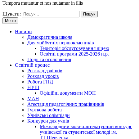
Tempora mutantur et nos mutamur in illis
Шукати:
Меню
Новини
Демократична школа
Для майбутніх першокласників
Територія обслуговування ліцею
Освітні програми 2025-2026 н.р.
Події та оголошення
Освітній процес
Розклад дзвінків
Розклад уроків
Робота ГПД
НУШ
Офіційні документи МОН
МАН
Атестація педагогічних працівників
Гурткова робота
Учнівські олімпіади
Конкурси для учнів
Мiжнародний мовно-літературний конкурс
учнiвської та студентської молодi iм.
Т.Г.Шевченка