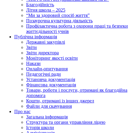
Благодійність
Літня школа – 2025
“Ми за здоровий спосіб життя”
Позаурочна культурна діяльність
Профілактична робота з охорони праці та безпеки
життєдільності учнів
Публічна інформація
Державні закупівлі
Звіти
Звіти директора
Моніторинг якості освіти
Накази
Онлайн-опитування
Педагогічні ради
Установча документація
Фінансова документація
Товари, роботи і послуги, отримані як благодійна
допомога
Кошти, отримані із інших джерел
Файли для скачування
Про нас
Загальна інформація
Структура та органи управління ліцею
Історія школи
Адміністрація