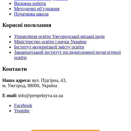
Виховна робота
Методичні об’єднання
Початкова школа
Корисні посилання
Управління освіти Ужгородської міської ради
Міністерство освіти і науки України
Інститут модернізації змісту освіти
Закарпатський інститут післядипломної педагогічної
освіти
Контакти
Наша адреса:
вул. Підгірна, 43,
м. Ужгород, 88000, Україна
E-mail:
info@perspektyva.uz.ua
Faceboоk
Youtube