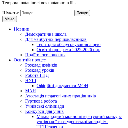
Tempora mutantur et nos mutamur in illis
Шукати:
Меню
Новини
Демократична школа
Для майбутніх першокласників
Територія обслуговування ліцею
Освітні програми 2025-2026 н.р.
Події та оголошення
Освітній процес
Розклад дзвінків
Розклад уроків
Робота ГПД
НУШ
Офіційні документи МОН
МАН
Атестація педагогічних працівників
Гурткова робота
Учнівські олімпіади
Конкурси для учнів
Мiжнародний мовно-літературний конкурс
учнiвської та студентської молодi iм.
Т.Г.Шевченка