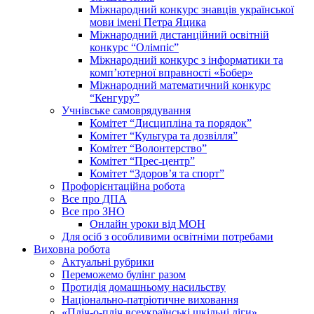
Міжнародний конкурс знавців української
мови імені Петра Яцика
Міжнародний дистанційний освітній
конкурс “Олімпіс”
Міжнародний конкурс з інформатики та
комп’ютерної вправності «Бобер»
Міжнародний математичний конкурс
“Кенгуру”
Учнівське самоврядування
Комітет “Дисципліна та порядок”
Комітет “Культура та дозвілля”
Комітет “Волонтерство”
Комітет “Прес-центр”
Комітет “Здоров’я та спорт”
Профорієнтаційна робота
Все про ДПА
Все про ЗНО
Онлайн уроки від МОН
Для осіб з особливими освітніми потребами
Виховна робота
Актуальні рубрики
Переможемо булінг разом
Протидія домашньому насильству
Національно-патріотичне виховання
«Пліч-о-пліч всеукраїнські шкільні ліги»