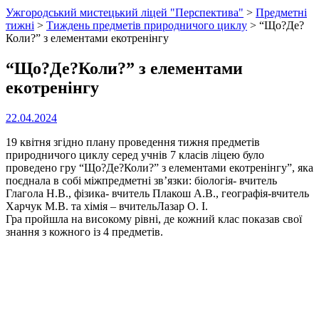
Ужгородський мистецький ліцей "Перспектива"
>
Предметні
тижні
>
Тиждень предметів природничого циклу
>
“Що?Де?
Коли?” з елементами екотренінгу
“Що?Де?Коли?” з елементами
екотренінгу
22.04.2024
19 квітня згідно плану проведення тижня предметів
природничого циклу серед учнів 7 класів ліцею було
проведено гру “Що?Де?Коли?” з елементами екотренінгу”, яка
поєднала в собі міжпредметні зв’язки: біологія- вчитель
Глагола Н.В., фізика- вчитель Плакош А.В., географія-вчитель
Харчук М.В. та хімія – вчительЛазар О. І.
Гра пройшла на високому рівні, де кожний клас показав свої
знання з кожного із 4 предметів.