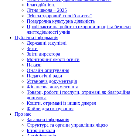
Благодійність
Літня школа – 2025
“Ми за здоровий спосіб життя”
Позаурочна культурна діяльність
Профілактична робота з охорони праці та безпеки
життєдільності учнів
Публічна інформація
Державні закупівлі
Звіти
Звіти директора
Моніторинг якості освіти
Накази
Онлайн-опитування
Педагогічні ради
Установча документація
Фінансова документація
Товари, роботи і послуги, отримані як благодійна
допомога
Кошти, отримані із інших джерел
Файли для скачування
Про нас
Загальна інформація
Структура та органи управління ліцею
Історія школи
Адміністрація