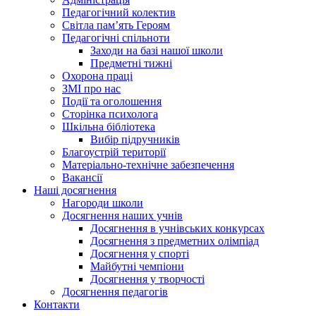
Педагогічний колектив
Світла пам’ять Героям
Педагогічні спільноти
Заходи на базі нашої школи
Предметні тижні
Охорона праці
ЗМІ про нас
Події та оголошення
Сторінка психолога
Шкільна бібліотека
Вибір підручників
Благоустрій території
Матеріально-технічне забезпечення
Вакансії
Наші досягнення
Нагороди школи
Досягнення наших учнів
Досягнення в учнівських конкурсах
Досягнення з предметних олімпіад
Досягнення у спорті
Майбутні чемпіони
Досягнення у творчості
Досягнення педагогів
Контакти