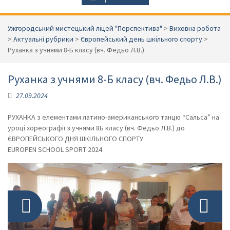
Ужгородський мистецький ліцей "Перспектива"
>
Виховна робота
>
Актуальні рубрики
>
Європейський день шкільного спорту
>
Руханка з учнями 8-Б класу (вч. Федьо Л.В.)
Руханка з учнями 8-Б класу (вч. Федьо Л.В.)
27.09.2024
РУХАНКА з елементами латино-американського танцю “Сальса” на
Фото: 1 з 5
уроці хореографії з учнями 8Б класу (вч. Федьо Л.В.) до
ЄВРОПЕЙСЬКОГО ДНЯ ШКІЛЬНОГО СПОРТУ
EUROPEN SCHOOL SPORT 2024