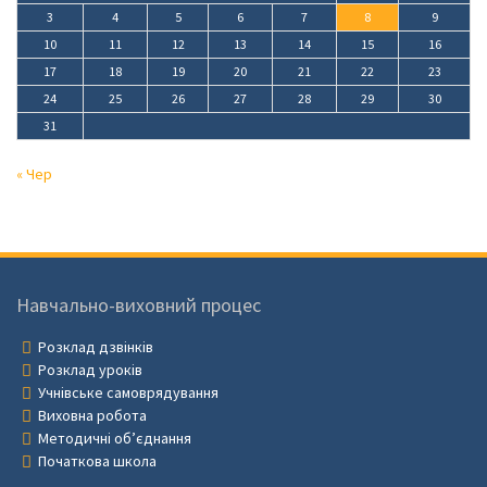
3
4
5
6
7
8
9
10
11
12
13
14
15
16
17
18
19
20
21
22
23
24
25
26
27
28
29
30
31
« Чер
Навчально-виховний процес
Розклад дзвінків
Розклад уроків
Учнівське самоврядування
Виховна робота
Методичні об’єднання
Початкова школа