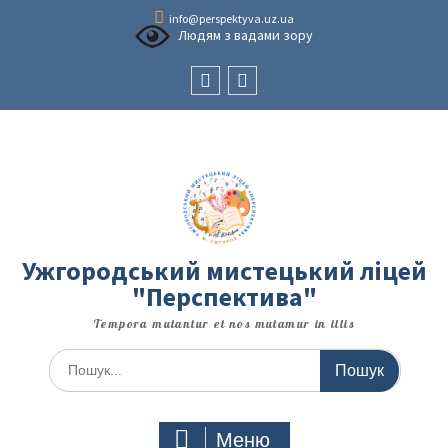
Перейти
info@perspektyva.uz.ua
до
Людям з вадами зору
вмісту
Faceboоk
Youtube
Ужгородський мистецький ліцей
"Перспектива"
Tempora mutantur et nos mutamur in illis
Шукати:
Меню