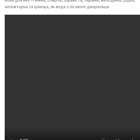
Вона для них — ніжна, співуча, барвиста, чарівна, мелодійна, рідна,
неповторна та цілюща, як вода з лісового джерельця.