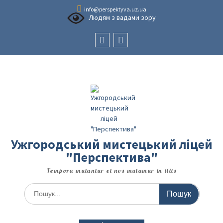
Перейти
info@perspektyva.uz.ua
до
Людям з вадами зору
вмісту
Faceboоk
Youtube
Ужгородський мистецький ліцей
"Перспектива"
Tempora mutantur et nos mutamur in illis
Шукати: