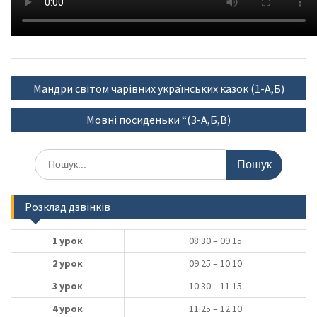
Навігація
Мандри світом чарівних українських казок (1-А,Б)
записів
Мовні посиденьки “(3-А,Б,В)
Шукати:
Розклад дзвінків
1 урок
08:30 – 09:15
2 урок
09:25 – 10:10
3 урок
10:30 – 11:15
4 урок
11:25 – 12:10