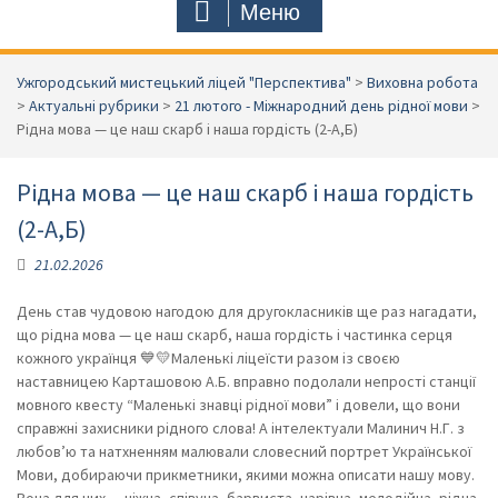
Меню
Ужгородський мистецький ліцей "Перспектива"
>
Виховна робота
>
Актуальні рубрики
>
21 лютого - Міжнародний день рідної мови
>
Рідна мова — це наш скарб і наша гордість (2-А,Б)
Рідна мова — це наш скарб і наша гордість
(2-А,Б)
21.02.2026
День став чудовою нагодою для другокласників ще раз нагадати,
що рідна мова — це наш скарб, наша гордість і частинка серця
кожного українця 💙💛Маленькі ліцеїсти разом із своєю
наставницею Карташовою А.Б. вправно подолали непрості станції
мовного квесту “Маленькі знавці рідної мови” і довели, що вони
справжні захисники рідного слова! А інтелектуали Малинич Н.Г. з
любов’ю та натхненням малювали словесний портрет Української
Мови, добираючи прикметники, якими можна описати нашу мову.