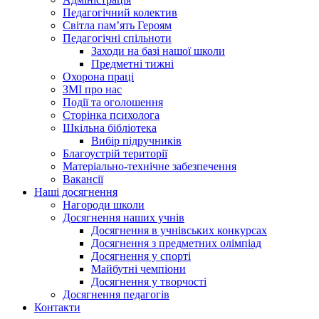
Педагогічний колектив
Світла пам’ять Героям
Педагогічні спільноти
Заходи на базі нашої школи
Предметні тижні
Охорона праці
ЗМІ про нас
Події та оголошення
Сторінка психолога
Шкільна бібліотека
Вибір підручників
Благоустрій території
Матеріально-технічне забезпечення
Вакансії
Наші досягнення
Нагороди школи
Досягнення наших учнів
Досягнення в учнівських конкурсах
Досягнення з предметних олімпіад
Досягнення у спорті
Майбутні чемпіони
Досягнення у творчості
Досягнення педагогів
Контакти