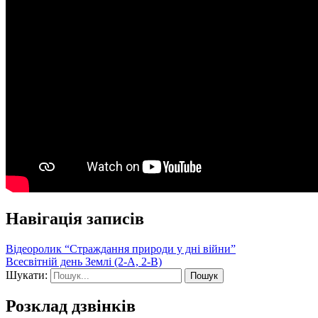
Навігація записів
Відеоролик “Страждання природи у дні війни”
Всесвітній день Землі (2-А, 2-В)
Шукати:
Розклад дзвінків