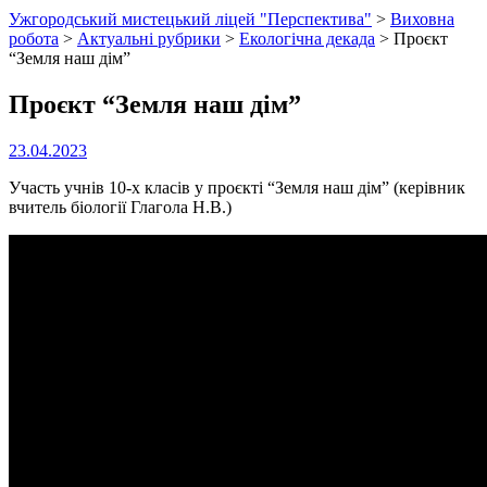
Ужгородський мистецький ліцей "Перспектива"
>
Виховна
робота
>
Актуальні рубрики
>
Екологічна декада
>
Проєкт
“Земля наш дім”
Проєкт “Земля наш дім”
23.04.2023
Участь учнів 10-х класів у проєкті “Земля наш дім” (керівник
вчитель біології Глагола Н.В.)