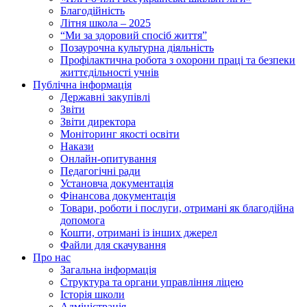
Благодійність
Літня школа – 2025
“Ми за здоровий спосіб життя”
Позаурочна культурна діяльність
Профілактична робота з охорони праці та безпеки
життєдільності учнів
Публічна інформація
Державні закупівлі
Звіти
Звіти директора
Моніторинг якості освіти
Накази
Онлайн-опитування
Педагогічні ради
Установча документація
Фінансова документація
Товари, роботи і послуги, отримані як благодійна
допомога
Кошти, отримані із інших джерел
Файли для скачування
Про нас
Загальна інформація
Структура та органи управління ліцею
Історія школи
Адміністрація