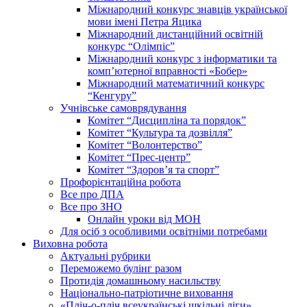
Міжнародний конкурс знавців української
мови імені Петра Яцика
Міжнародний дистанційний освітній
конкурс “Олімпіс”
Міжнародний конкурс з інформатики та
комп’ютерної вправності «Бобер»
Міжнародний математичний конкурс
“Кенгуру”
Учнівське самоврядування
Комітет “Дисципліна та порядок”
Комітет “Культура та дозвілля”
Комітет “Волонтерство”
Комітет “Прес-центр”
Комітет “Здоров’я та спорт”
Профорієнтаційна робота
Все про ДПА
Все про ЗНО
Онлайн уроки від МОН
Для осіб з особливими освітніми потребами
Виховна робота
Актуальні рубрики
Переможемо булінг разом
Протидія домашньому насильству
Національно-патріотичне виховання
«Пліч-о-пліч всеукраїнські шкільні ліги»