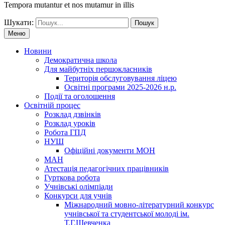
Tempora mutantur et nos mutamur in illis
Шукати:
Меню
Новини
Демократична школа
Для майбутніх першокласників
Територія обслуговування ліцею
Освітні програми 2025-2026 н.р.
Події та оголошення
Освітній процес
Розклад дзвінків
Розклад уроків
Робота ГПД
НУШ
Офіційні документи МОН
МАН
Атестація педагогічних працівників
Гурткова робота
Учнівські олімпіади
Конкурси для учнів
Мiжнародний мовно-літературний конкурс
учнiвської та студентської молодi iм.
Т.Г.Шевченка