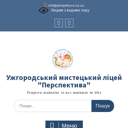
Перейти
info@perspektyva.uz.ua
до
Людям з вадами зору
вмісту
Faceboоk
Youtube
Ужгородський мистецький ліцей
"Перспектива"
Tempora mutantur et nos mutamur in illis
Шукати:
Меню