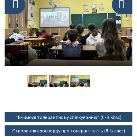
Фото: 1 з 4
Фото: 1 з 4
Фото: 1 з 4
Фото: 1 з 4
Навігація
“Вчимося толерантному спілкуванню” (6-В клас)
записів
Створення кросворду про толерантність (8-Б клас)