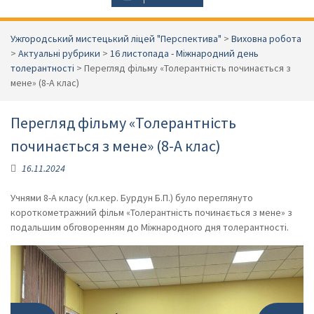
Ужгородський мистецький ліцей "Перспектива"
>
Виховна робота
>
Актуальні рубрики
>
16 листопада - Міжнародний день
толерантності
>
Перегляд фільму «Толерантність починається з
мене» (8-А клас)
Перегляд фільму «Толерантність
починається з мене» (8-А клас)
16.11.2024
Учнями 8-А класу (кл.кер. Бурдун Б.П.) було переглянуто
короткометражний фільм «Толерантність починається з мене» з
подальшим обговоренням до Міжнародного дня толерантності.