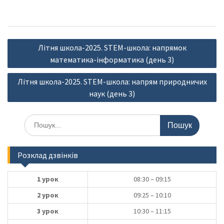
Навігація
Літня школа-2025. STEM-школа: напрямок
записів
математика-інформатика (день 3)
Літня школа-2025. STEM-школа: напрям природничих
наук (день 3)
Шукати:
Розклад дзвінків
1 урок
08:30 – 09:15
2 урок
09:25 – 10:10
3 урок
10:30 – 11:15