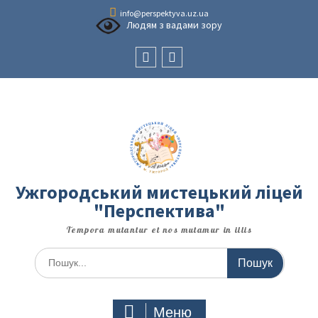
Перейти
info@perspektyva.uz.ua
до
Людям з вадами зору
вмісту
Faceboоk
Youtube
Ужгородський мистецький ліцей
"Перспектива"
Tempora mutantur et nos mutamur in illis
Шукати:
Меню