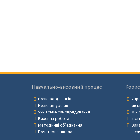
Навчально-виховний процес
Корис
Розклад дзвінків
Упра
Розклад уроків
місь
Учнівське самоврядування
Міні
Виховна робота
Інст
Методичні об’єднання
Зака
Початкова школа
післ