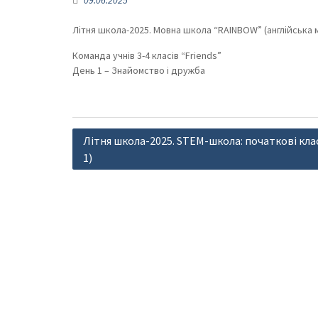
09.06.2025
Літня школа-2025. Мовна школа “RAINBOW” (англійська м
Команда учнів 3-4 класів “Friends”
День 1 – Знайомство і дружба
Навігація
Літня школа-2025. STEM-школа: початкові кла
записів
1)