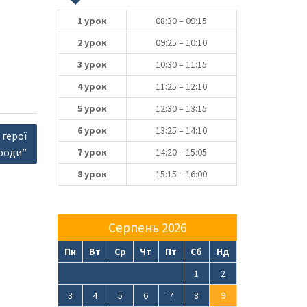
1 урок
08:30 – 09:15
2 урок
09:25 – 10:10
3 урок
10:30 – 11:15
4 урок
11:25 – 12:10
5 урок
12:30 – 13:15
6 урок
13:25 – 14:10
 герої
роди”
7 урок
14:20 – 15:05
8 урок
15:15 – 16:00
Серпень 2026
Пн
Вт
Ср
Чт
Пт
Сб
Нд
1
2
3
4
5
6
7
8
9