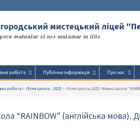
городський мистецький ліцей "П
ora mutantur et nos mutamur in illis
вна робота
Публічна інформація
Про нас
вна робота
>
Літня школа - 2025
>
Літня школа-2025. Мовна школа “RAINB
ола “RAINBOW” (англійська мова). 