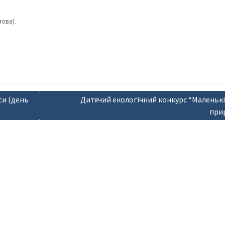
ова).
си (день
Дитячий екологічний конкурс “Маленькі
при