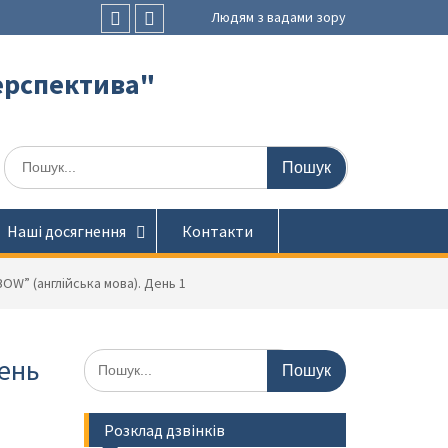
Людям з вадами зору
Faceboоk
Youtube
ерспектива"
Шукати:
Наші досягнення
Контакти
OW” (англійська мова). День 1
Шукати:
День
Розклад дзвінків