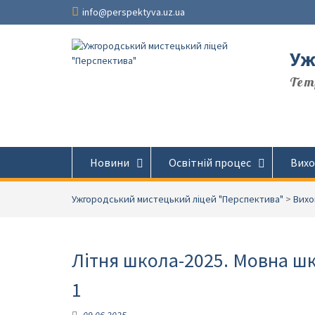
Перейти
info@perspektyva.uz.ua
до
вмісту
Уж
Temp
Новини
Освітній процес
Вихо
Ужгородський мистецький ліцей "Перспектива"
>
Вихо
Літня школа-2025. Мовна шк
1