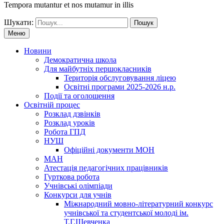
Tempora mutantur et nos mutamur in illis
Шукати:
Меню
Новини
Демократична школа
Для майбутніх першокласників
Територія обслуговування ліцею
Освітні програми 2025-2026 н.р.
Події та оголошення
Освітній процес
Розклад дзвінків
Розклад уроків
Робота ГПД
НУШ
Офіційні документи МОН
МАН
Атестація педагогічних працівників
Гурткова робота
Учнівські олімпіади
Конкурси для учнів
Мiжнародний мовно-літературний конкурс
учнiвської та студентської молодi iм.
Т.Г.Шевченка