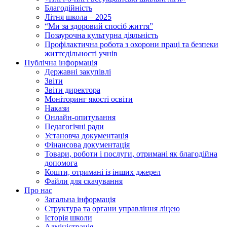
Благодійність
Літня школа – 2025
“Ми за здоровий спосіб життя”
Позаурочна культурна діяльність
Профілактична робота з охорони праці та безпеки
життєдільності учнів
Публічна інформація
Державні закупівлі
Звіти
Звіти директора
Моніторинг якості освіти
Накази
Онлайн-опитування
Педагогічні ради
Установча документація
Фінансова документація
Товари, роботи і послуги, отримані як благодійна
допомога
Кошти, отримані із інших джерел
Файли для скачування
Про нас
Загальна інформація
Структура та органи управління ліцею
Історія школи
Адміністрація