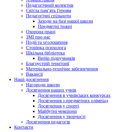
Педагогічний колектив
Світла пам’ять Героям
Педагогічні спільноти
Заходи на базі нашої школи
Предметні тижні
Охорона праці
ЗМІ про нас
Події та оголошення
Сторінка психолога
Шкільна бібліотека
Вибір підручників
Благоустрій території
Матеріально-технічне забезпечення
Вакансії
Наші досягнення
Нагороди школи
Досягнення наших учнів
Досягнення в учнівських конкурсах
Досягнення з предметних олімпіад
Досягнення у спорті
Майбутні чемпіони
Досягнення у творчості
Досягнення педагогів
Контакти