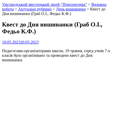
Ужгородський мистецький ліцей "Перспектива"
>
Виховна
робота
>
Актуальні рубрики
>
День вишиванки
>
Квест до
Дня вишиванки (Граб О.І., Федьо К.Ф.)
Квест до Дня вишиванки (Граб О.І.,
Федьо К.Ф.)
19.05.2023
20.05.2023
Педагогами-організаторами школи, 19 травня, серед учнів 7-х
класів було організовано та проведено квест до Дня
вишиванки.