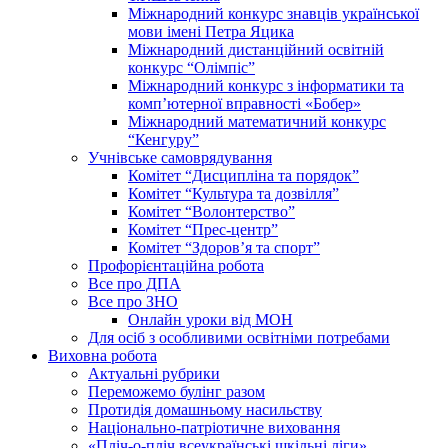
Міжнародний конкурс знавців української
мови імені Петра Яцика
Міжнародний дистанційний освітній
конкурс “Олімпіс”
Міжнародний конкурс з інформатики та
комп’ютерної вправності «Бобер»
Міжнародний математичний конкурс
“Кенгуру”
Учнівське самоврядування
Комітет “Дисципліна та порядок”
Комітет “Культура та дозвілля”
Комітет “Волонтерство”
Комітет “Прес-центр”
Комітет “Здоров’я та спорт”
Профорієнтаційна робота
Все про ДПА
Все про ЗНО
Онлайн уроки від МОН
Для осіб з особливими освітніми потребами
Виховна робота
Актуальні рубрики
Переможемо булінг разом
Протидія домашньому насильству
Національно-патріотичне виховання
«Пліч-о-пліч всеукраїнські шкільні ліги»