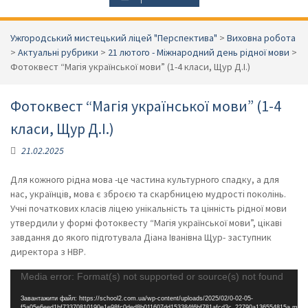
Ужгородський мистецький ліцей "Перспектива"
>
Виховна робота
>
Актуальні рубрики
>
21 лютого - Міжнародний день рідної мови
>
Фотоквест “Магія української мови” (1-4 класи, Щур Д.І.)
Фотоквест “Магія української мови” (1-4
класи, Щур Д.І.)
21.02.2025
Для кожного рідна мова -це частина культурного спадку, а для
нас, українців, мова є зброєю та скарбницею мудрості поколінь.
Учні початкових класів ліцею унікальність та цінність рідної мови
утвердили у формі фотоквесту “Магія української мови”, цікаві
завдання до якого підготувала Діана Іванівна Щур- заступник
директора з НВР.
Відеопрогравач
Media error: Format(s) not supported or source(s) not found
Завантажити файл: https://school2.com.ua/wp-content/uploads/2025/02/0-02-05-
f5a05e6eed1bf73370810190e1e98fc0ded8b011607dd153384f6bf781afcd3c_22790a136554815a.mp4?