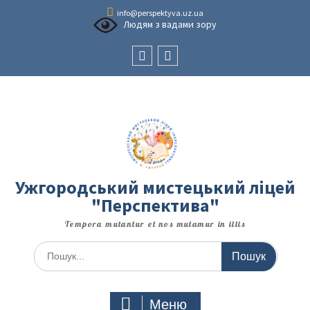
Перейти
info@perspektyva.uz.ua
до
Людям з вадами зору
вмісту
Faceboоk
Youtube
Ужгородський мистецький ліцей
"Перспектива"
Tempora mutantur et nos mutamur in illis
Шукати:
Меню