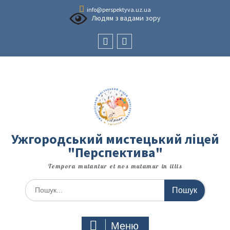
Перейти
info@perspektyva.uz.ua
до
Людям з вадами зору
вмісту
Faceboоk
Youtube
Ужгородський мистецький ліцей
"Перспектива"
Tempora mutantur et nos mutamur in illis
Шукати:
Меню