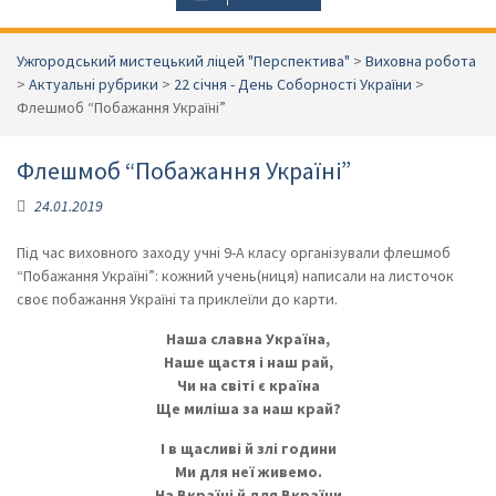
Ужгородський мистецький ліцей "Перспектива"
>
Виховна робота
>
Актуальні рубрики
>
22 січня - День Соборності України
>
Флешмоб “Побажання Україні”
Флешмоб “Побажання Україні”
24.01.2019
Під час виховного заходу учні 9-А класу організували флешмоб
“Побажання Україні”: кожний учень(ниця) написали на листочок
своє побажання Україні та приклеїли до карти.
Наша славна Україна,
Наше щастя і наш рай,
Чи на світі є країна
Ще миліша за наш край?
І в щасливі й злі години
Ми для неї живемо.
На Вкраїні й для Вкраїни