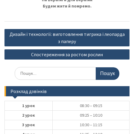
Будем жити й помремо.
Навігація
Дизайн і технології: виготовлення тигрика і леопарда
записів
з паперу
Спостереження за ростом рослин
Шукати:
Розклад дзвінків
1 урок
08:30 – 09:15
2 урок
09:25 – 10:10
3 урок
10:30 – 11:15