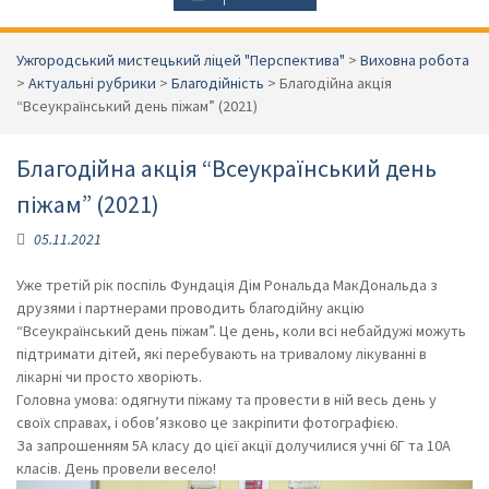
Ужгородський мистецький ліцей "Перспектива"
>
Виховна робота
>
Актуальні рубрики
>
Благодійність
>
Благодійна акція
“Всеукраїнський день піжам” (2021)
Благодійна акція “Всеукраїнський день
піжам” (2021)
05.11.2021
Уже третій рік поспіль Фундація Дім Рональда МакДональда з
друзями і партнерами проводить благодійну акцію
“Всеукраїнський день піжам”. Це день, коли всі небайдужі можуть
підтримати дітей, які перебувають на тривалому лікуванні в
лікарні чи просто хворіють.
Головна умова: одягнути піжаму та провести в ній весь день у
своїх справах, і обов’язково це закріпити фотографією.
За запрошенням 5А класу до цієї акції долучилися учні 6Г та 10А
класів. День провели весело!