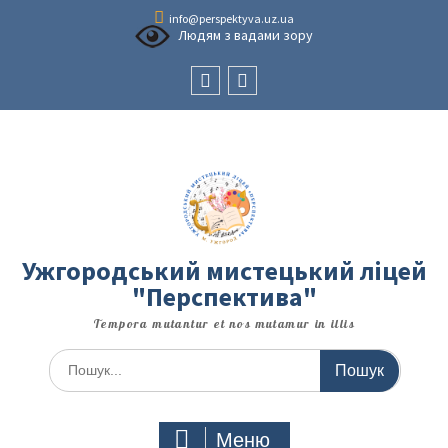
Перейти
info@perspektyva.uz.ua
до
Людям з вадами зору
вмісту
Faceboоk
Youtube
Ужгородський мистецький ліцей
"Перспектива"
Tempora mutantur et nos mutamur in illis
Шукати:
Меню