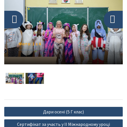
Фото: 1 з 4
Фото: 1 з 4
Фото: 1 з 4
Навігація
Дари осені (5 Г клас)
Фото: 1 з 4
записів
Сертифікат за участь у ІІ Міжнародному уроці