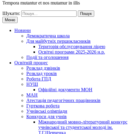
Tempora mutantur et nos mutamur in illis
Шукати:
Меню
Новини
Демократична школа
Для майбутніх першокласників
Територія обслуговування ліцею
Освітні програми 2025-2026 н.р.
Події та оголошення
Освітній процес
Розклад дзвінків
Розклад уроків
Робота ГПД
НУШ
Офіційні документи МОН
МАН
Атестація педагогічних працівників
Гурткова робота
Учнівські олімпіади
Конкурси для учнів
Мiжнародний мовно-літературний конкурс
учнiвської та студентської молодi iм.
Т.Г.Шевченка