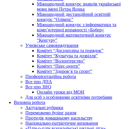
Міжнародний конкурс знавців української
мови імені Петра Яцика
Міжнародний дистанційний освітній
конкурс “Олімпіс”
Міжнародний конкурс з інформатики та
комп’ютерної вправності «Бобер»
Міжнародний математичний конкурс
“Кенгуру”
Учнівське самоврядування
Комітет “Дисципліна та порядок”
Комітет “Культура та дозвілля”
Комітет “Волонтерство”
Комітет “Прес-центр”
Комітет “Здоров’я та спорт”
Профорієнтаційна робота
Все про ДПА
Все про ЗНО
Онлайн уроки від МОН
Для осіб з особливими освітніми потребами
Виховна робота
Актуальні рубрики
Переможемо булінг разом
Протидія домашньому насильству
Національно-патріотичне виховання
«Пліч-о-пліч всеукраїнські шкільні ліги»