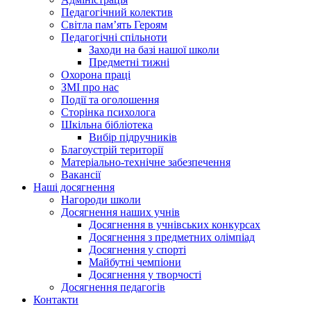
Педагогічний колектив
Світла пам’ять Героям
Педагогічні спільноти
Заходи на базі нашої школи
Предметні тижні
Охорона праці
ЗМІ про нас
Події та оголошення
Сторінка психолога
Шкільна бібліотека
Вибір підручників
Благоустрій території
Матеріально-технічне забезпечення
Вакансії
Наші досягнення
Нагороди школи
Досягнення наших учнів
Досягнення в учнівських конкурсах
Досягнення з предметних олімпіад
Досягнення у спорті
Майбутні чемпіони
Досягнення у творчості
Досягнення педагогів
Контакти