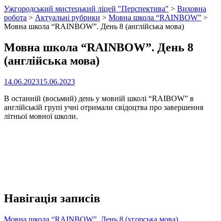
Ужгородський мистецький ліцей "Перспектива"
>
Виховна
робота
>
Актуальні рубрики
>
Мовна школа “RAINBOW”
>
Мовна школа “RAINBOW”. День 8 (англійська мова)
Мовна школа “RAINBOW”. День 8
(англійська мова)
14.06.2023
15.06.2023
В останній (восьмий) день у мовній школі “RAIBOW” в
англійській групі учні отримали свідоцтва про завершення
літньої мовної школи.
Навігація записів
Мовна школа “RAINBOW”. День 8 (угорська мова)