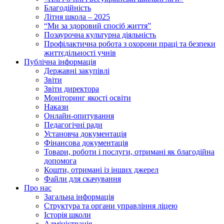
Благодійність
Літня школа – 2025
“Ми за здоровий спосіб життя”
Позаурочна культурна діяльність
Профілактична робота з охорони праці та безпеки
життєдільності учнів
Публічна інформація
Державні закупівлі
Звіти
Звіти директора
Моніторинг якості освіти
Накази
Онлайн-опитування
Педагогічні ради
Установча документація
Фінансова документація
Товари, роботи і послуги, отримані як благодійна
допомога
Кошти, отримані із інших джерел
Файли для скачування
Про нас
Загальна інформація
Структура та органи управління ліцею
Історія школи
Адміністрація