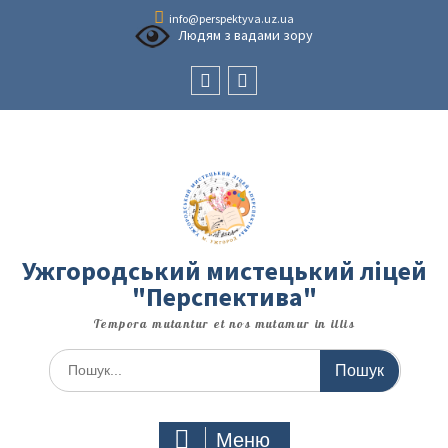
Перейти
info@perspektyva.uz.ua
до
Людям з вадами зору
вмісту
Faceboоk
Youtube
Ужгородський мистецький ліцей
"Перспектива"
Tempora mutantur et nos mutamur in illis
Шукати:
Меню