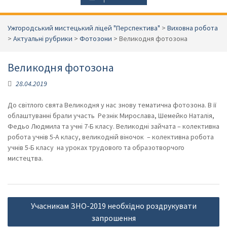
Ужгородський мистецький ліцей "Перспектива"
>
Виховна робота
>
Актуальні рубрики
>
Фотозони
>
Великодня фотозона
Великодня фотозона
28.04.2019
До світлого свята Великодня у нас знову тематична фотозона. В її
облаштуванні брали участь Резнік Мирослава, Шемейко Наталія,
Федьо Людмила та учні 7-Б класу. Великодні зайчата – колективна
робота учнів 5-А класу, великодній віночок – колективна робота
учнів 5-Б класу на уроках трудового та образотворчого
мистецтва.
Навігація
Учасникам ЗНО-2019 необхідно роздрукувати
записів
запрошення