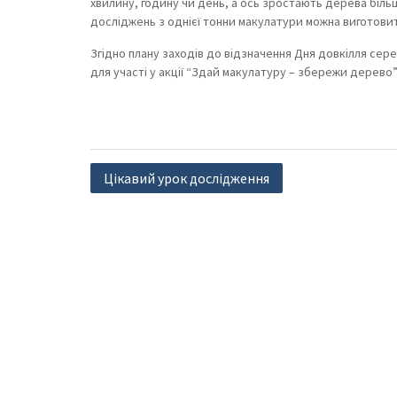
хвилину, годину чи день, а ось зростають дерева більш
досліджень з однієї тонни макулатури можна виготови
Згідно плану заходів до відзначення Дня довкілля сер
для участі у акції “Здай макулатуру – збережи дерево”
Навігація
Цікавий урок дослідження
записів