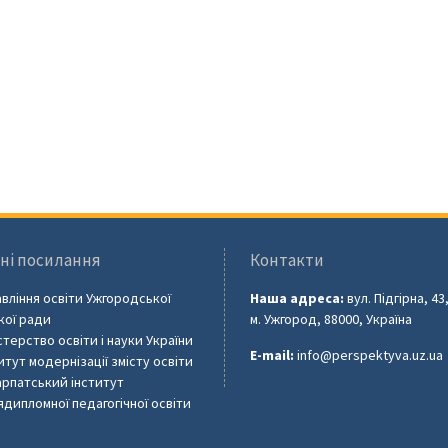
ні посилання
Контакти
вління освіти Ужгородської
Наша адреса:
вул. Підгірна, 43
кої ради
м. Ужгород, 88000, Україна
стерство освіти і науки України
E-mail:
info@perspektyva.uz.ua
итут модернізації змісту освіти
рпатський інститут
ядипломної педагогічної освіти