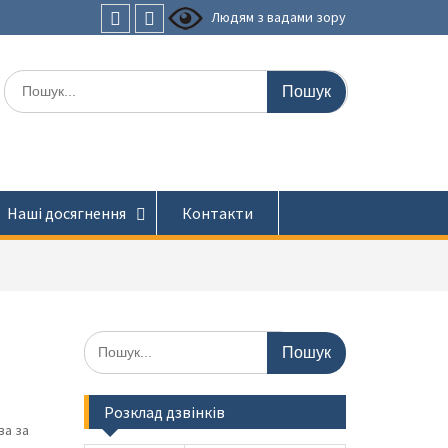
Людям з вадами зору
Faceboоk
Youtube
Шукати:
Наші досягнення
Контакти
Шукати:
Розклад дзвінків
ва за