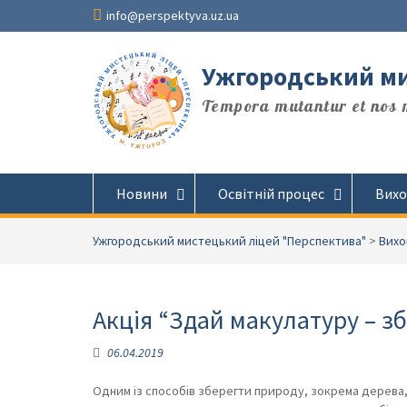
Перейти
info@perspektyva.uz.ua
до
вмісту
Ужгородський ми
Tempora mutantur et nos m
Новини
Освітній процес
Вихо
Ужгородський мистецький ліцей "Перспектива"
>
Вихо
Акція “Здай макулатуру – з
06.04.2019
Одним із способів зберегти природу, зокрема дерева