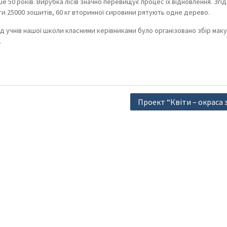
е 50 років. Вирубка лісів значно перевищує процес їх відновлення. Згі
ти 25000 зошитів, 60 кг вторинної сировини рятують одне дерево.
ед учнів нашої школи класними керівниками було організовано збір мак
.
Проект “Квіти – окраса 