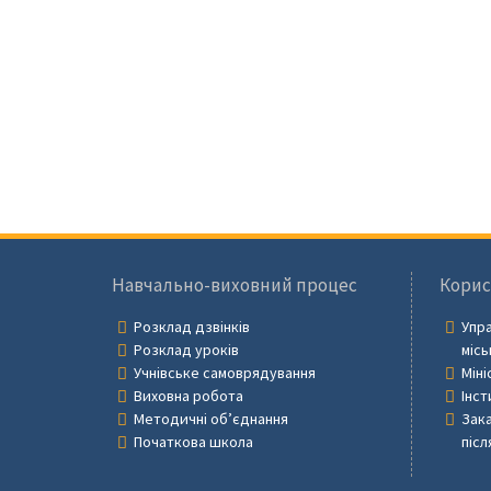
Навчально-виховний процес
Корис
Розклад дзвінків
Упра
Розклад уроків
місь
Учнівське самоврядування
Міні
Виховна робота
Інст
Методичні об’єднання
Зака
Початкова школа
післ