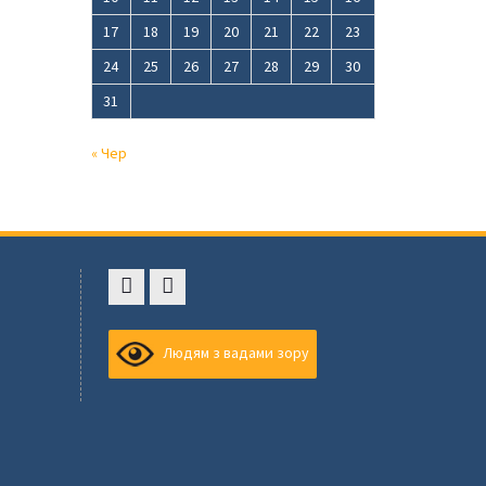
17
18
19
20
21
22
23
24
25
26
27
28
29
30
31
« Чер
Faceboоk
Youtube
,
Людям з вадами зору