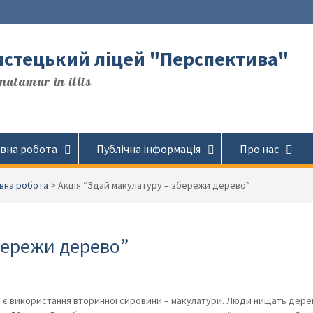
стецький ліцей "Перспектива"
utamur in illis
вна робота
Публічна інформація
Про нас
вна робота
>
Акція “Здай макулатуру – збережи дерево”
бережи дерево”
, є використання вторинної сировини – макулатури. Люди нищать дере