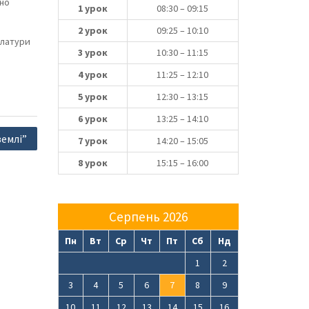
дно
1 урок
08:30 – 09:15
2 урок
09:25 – 10:10
улатури
3 урок
10:30 – 11:15
4 урок
11:25 – 12:10
5 урок
12:30 – 13:15
6 урок
13:25 – 14:10
землі”
7 урок
14:20 – 15:05
8 урок
15:15 – 16:00
Серпень 2026
Пн
Вт
Ср
Чт
Пт
Сб
Нд
1
2
3
4
5
6
7
8
9
10
11
12
13
14
15
16