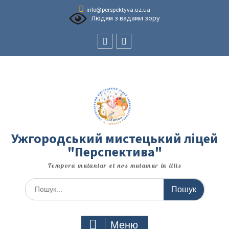
Перейти
info@perspektyva.uz.ua
до
Людям з вадами зору
вмісту
Faceboоk
Youtube
Ужгородський мистецький ліцей
"Перспектива"
Tempora mutantur et nos mutamur in illis
Шукати:
Меню