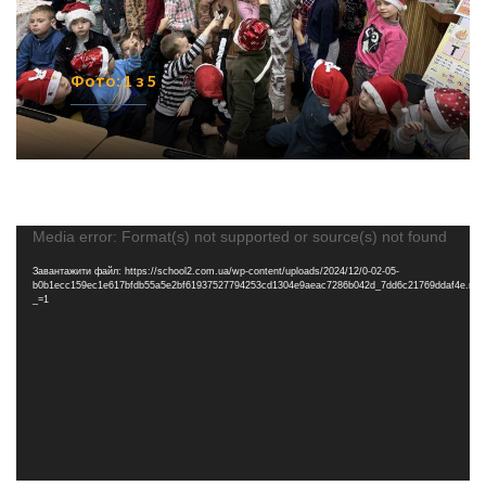
Фото: 1 з 5
Відеопрогравач
Media error: Format(s) not supported or source(s) not found
Завантажити файл: https://school2.com.ua/wp-content/uploads/2024/12/0-02-05-
b0b1ecc159ec1e617bfdb55a5e2bf61937527794253cd1304e9aeac7286b042d_7dd6c21769ddaf4e.mp
_=1