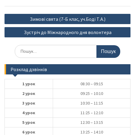
Навігація
Зимові свята (7-Б клас, уч.Боді Т.А.)
записів
Зустріч до Міжнародного дня волонтера
Шукати:
Розклад дзвінків
1 урок
08:30 – 09:15
2 урок
09:25 – 10:10
3 урок
10:30 – 11:15
4 урок
11:25 – 12:10
5 урок
12:30 – 13:15
6 урок
13:25 – 14:10