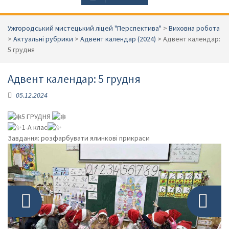
Ужгородський мистецький ліцей "Перспектива"
>
Виховна робота
>
Актуальні рубрики
>
Адвент календар (2024)
>
Адвент календар:
5 грудня
Адвент календар: 5 грудня
05.12.2024
Фото: 1 з 5
Фото: 1 з 5
Фото: 1 з 5
Фото: 1 з 5
5 ГРУДНЯ
1-А клас
Завдання: розфарбувати ялинкові прикраси