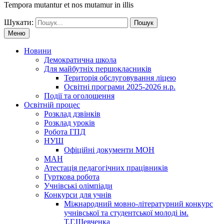
Tempora mutantur et nos mutamur in illis
Шукати:
Меню
Новини
Демократична школа
Для майбутніх першокласників
Територія обслуговування ліцею
Освітні програми 2025-2026 н.р.
Події та оголошення
Освітній процес
Розклад дзвінків
Розклад уроків
Робота ГПД
НУШ
Офіційні документи МОН
МАН
Атестація педагогічних працівників
Гурткова робота
Учнівські олімпіади
Конкурси для учнів
Мiжнародний мовно-літературний конкурс
учнiвської та студентської молодi iм.
Т.Г.Шевченка