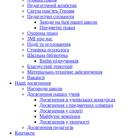
Педагогічний колектив
Світла пам’ять Героям
Педагогічні спільноти
Заходи на базі нашої школи
Предметні тижні
Охорона праці
ЗМІ про нас
Події та оголошення
Сторінка психолога
Шкільна бібліотека
Вибір підручників
Благоустрій території
Матеріально-технічне забезпечення
Вакансії
Наші досягнення
Нагороди школи
Досягнення наших учнів
Досягнення в учнівських конкурсах
Досягнення з предметних олімпіад
Досягнення у спорті
Майбутні чемпіони
Досягнення у творчості
Досягнення педагогів
Контакти