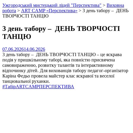
Ужгородський мистецький ліцей "Перспектива"
>
Виховна
робота
>
ART CAMP «Перспектива»
>
3 день табору – ДЕНЬ
ТВОРЧОСТІ ТАНЦЮ
3 день табору – ДЕНЬ ТВОРЧОСТІ
ТАНЦЮ
07.06.2026
14.06.2026
3 день табору – ДЕНЬ ТВОРЧОСТІ ТАНЦЮ – це яскрава
подія у пришкільному таборі, яка повністю присвячена
самовираженню, розвитку талантів та інтерактивному
відпочинку дітей. Для вихованців табору педагог-організатор
Каріна Фед
ьо
провела майстер клас яскравої та веселої
танцювальної руханки.
#ТабірARTCAMPПЕРСПЕКТИВА