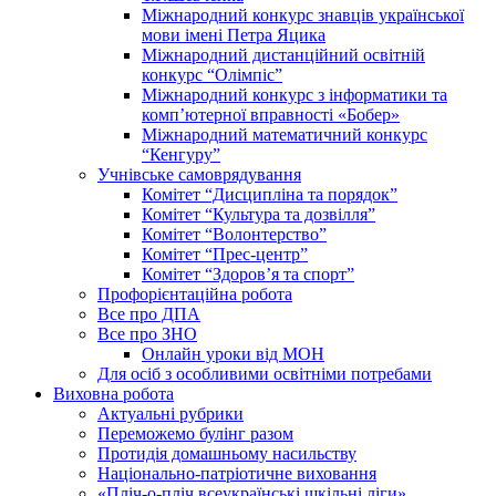
Міжнародний конкурс знавців української
мови імені Петра Яцика
Міжнародний дистанційний освітній
конкурс “Олімпіс”
Міжнародний конкурс з інформатики та
комп’ютерної вправності «Бобер»
Міжнародний математичний конкурс
“Кенгуру”
Учнівське самоврядування
Комітет “Дисципліна та порядок”
Комітет “Культура та дозвілля”
Комітет “Волонтерство”
Комітет “Прес-центр”
Комітет “Здоров’я та спорт”
Профорієнтаційна робота
Все про ДПА
Все про ЗНО
Онлайн уроки від МОН
Для осіб з особливими освітніми потребами
Виховна робота
Актуальні рубрики
Переможемо булінг разом
Протидія домашньому насильству
Національно-патріотичне виховання
«Пліч-о-пліч всеукраїнські шкільні ліги»