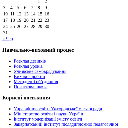
1
2
3
4
5
6
7
8
9
10
11
12
13
14
15
16
17
18
19
20
21
22
23
24
25
26
27
28
29
30
31
« Чер
Навчально-виховний процес
Розклад дзвінків
Розклад уроків
Учнівське самоврядування
Виховна робота
Методичні об’єднання
Початкова школа
Корисні посилання
Управління освіти Ужгородської міської ради
Міністерство освіти і науки України
Інститут модернізації змісту освіти
Закарпатський інститут післядипломної педагогічної