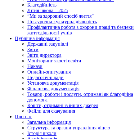
Благодійність
Літня школа – 2025
“Ми за здоровий спосіб життя”
Позаурочна культурна діяльність
Профілактична робота з охорони праці та безпеки
життєдільності учнів
Публічна інформація
Державні закупівлі
Звіти
Звіти директора
Моніторинг якості освіти
Накази
Онлайн-опитування
Педагогічні ради
Установча документація
Фінансова документація
Товари, роботи і послуги, отримані як благодійна
допомога
Кошти, отримані із інших джерел
Файли для скачування
Про нас
Загальна інформація
Структура та органи управління ліцею
Історія школи
Адміністрація