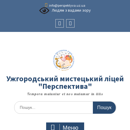
Перейти
info@perspektyva.uz.ua
до
Людям з вадами зору
вмісту
Faceboоk
Youtube
Ужгородський мистецький ліцей
"Перспектива"
Tempora mutantur et nos mutamur in illis
Шукати:
Меню