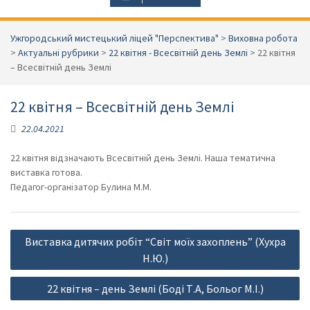
Ужгородський мистецький ліцей "Перспектива"
>
Виховна робота
>
Актуальні рубрики
>
22 квітня - Всесвітній день Землі
>
22 квітня
– Всесвітній день Землі
22 квітня – Всесвітній день Землі
22.04.2021
22 квітня відзначають Всесвітній день Землі. Наша тематична
виставка готова.
Педагог-організатор Булина М.М.
Навігація
Виставка дитячих робіт “Світ моїх захоплень” (Хухра
записів
Н.Ю.)
22 квітня – день Землі (Боді Т.А, Больог М.І.)