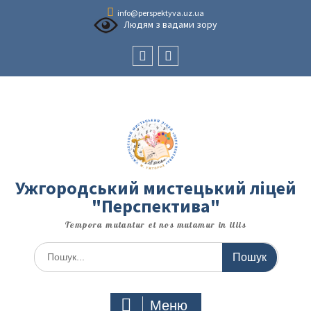
Перейти
info@perspektyva.uz.ua
до
Людям з вадами зору
вмісту
Faceboоk
Youtube
Ужгородський мистецький ліцей
"Перспектива"
Tempora mutantur et nos mutamur in illis
Шукати:
Меню