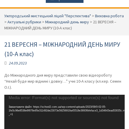
Ужгородський мистецький ліцей "Перспектива"
>
Виховна робота
>
Актуальні рубрики
>
Міжнародний день миру
>
21 ВЕРЕСНЯ –
МІЖНАРОДНИЙ ДЕНЬ МИРУ (10-А клас)
21 ВЕРЕСНЯ – МІЖНАРОДНИЙ ДЕНЬ МИРУ
(10-А клас)
24.09.2023
До Міжнародного дня миру представили свою відеороботу
“Нехай буде мир віднині і довіку…” учні 10-А класу (кл.кер. Семен
О.І.).
Відеопрогравач
Media error: Format(s) not supported or source(s) not found
Завантажити файл: https://school2.com.ua/wp-content/uploads/2023/09/0-02-05-
1fe5c96e8538e6f878e95e311492de23073e59256919a45518e3693fbfeface3_1d34643ead53035c.mp4
_=1