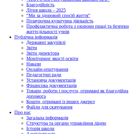
Благодійність
Літня школа – 2025
“Ми за здоровий спосіб життя”
Позаурочна культурна діяльність
Профілактична робота з охорони праці та безпеки
життєдільності учнів
Публічна інформація
Державні закупівлі
Звіти
Звіти директора
Моніторинг якості освіти
Накази
Онлайн-опитування
Педагогічні ради
Установча документація
Фінансова документація
Товари, роботи і послуги, отримані як благодійна
допомога
Кошти, отримані із інших джерел
Файли для скачування
Про нас
Загальна інформація
Структура та органи управління ліцею
Історія школи
Адміністрація