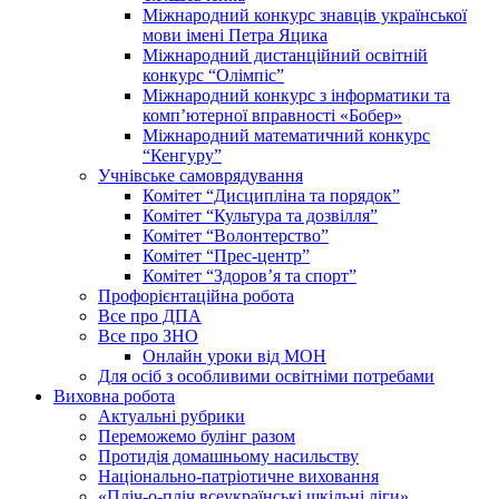
Міжнародний конкурс знавців української
мови імені Петра Яцика
Міжнародний дистанційний освітній
конкурс “Олімпіс”
Міжнародний конкурс з інформатики та
комп’ютерної вправності «Бобер»
Міжнародний математичний конкурс
“Кенгуру”
Учнівське самоврядування
Комітет “Дисципліна та порядок”
Комітет “Культура та дозвілля”
Комітет “Волонтерство”
Комітет “Прес-центр”
Комітет “Здоров’я та спорт”
Профорієнтаційна робота
Все про ДПА
Все про ЗНО
Онлайн уроки від МОН
Для осіб з особливими освітніми потребами
Виховна робота
Актуальні рубрики
Переможемо булінг разом
Протидія домашньому насильству
Національно-патріотичне виховання
«Пліч-о-пліч всеукраїнські шкільні ліги»