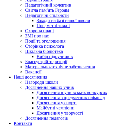
Педагогічний колектив
Світла пам’ять Героям
Педагогічні спільноти
Заходи на базі нашої школи
Предметні тижні
Охорона праці
ЗМІ про нас
Події та оголошення
Сторінка психолога
Шкільна бібліотека
Вибір підручників
Благоустрій території
Матеріально-технічне забезпечення
Вакансії
Наші досягнення
Нагороди школи
Досягнення наших учнів
Досягнення в учнівських конкурсах
Досягнення з предметних олімпіад
Досягнення у спорті
Майбутні чемпіони
Досягнення у творчості
Досягнення педагогів
Контакти