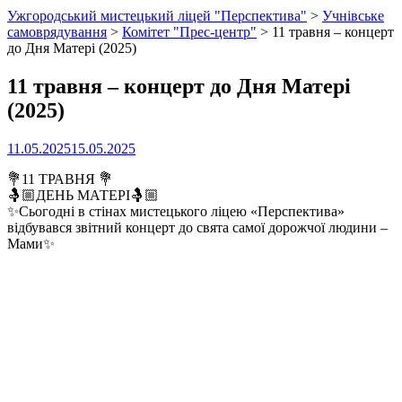
Ужгородський мистецький ліцей "Перспектива"
>
Учнівське
самоврядування
>
Комітет "Прес-центр"
>
11 травня – концерт
до Дня Матері (2025)
11 травня – концерт до Дня Матері
(2025)
11.05.2025
15.05.2025
💐11 ТРАВНЯ 💐
🤱🏼ДЕНЬ МАТЕРІ🤱🏼
✨Сьогодні в стінах мистецького ліцею «Перспектива»
відбувався звітний концерт до свята самої дорожчої людини –
Мами✨