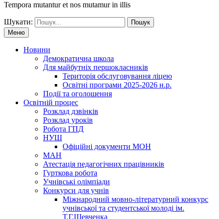
Tempora mutantur et nos mutamur in illis
Шукати:
Меню
Новини
Демократична школа
Для майбутніх першокласників
Територія обслуговування ліцею
Освітні програми 2025-2026 н.р.
Події та оголошення
Освітній процес
Розклад дзвінків
Розклад уроків
Робота ГПД
НУШ
Офіційні документи МОН
МАН
Атестація педагогічних працівників
Гурткова робота
Учнівські олімпіади
Конкурси для учнів
Мiжнародний мовно-літературний конкурс
учнiвської та студентської молодi iм.
Т.Г.Шевченка