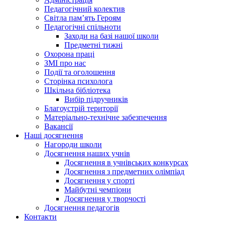
Педагогічний колектив
Світла пам’ять Героям
Педагогічні спільноти
Заходи на базі нашої школи
Предметні тижні
Охорона праці
ЗМІ про нас
Події та оголошення
Сторінка психолога
Шкільна бібліотека
Вибір підручників
Благоустрій території
Матеріально-технічне забезпечення
Вакансії
Наші досягнення
Нагороди школи
Досягнення наших учнів
Досягнення в учнівських конкурсах
Досягнення з предметних олімпіад
Досягнення у спорті
Майбутні чемпіони
Досягнення у творчості
Досягнення педагогів
Контакти