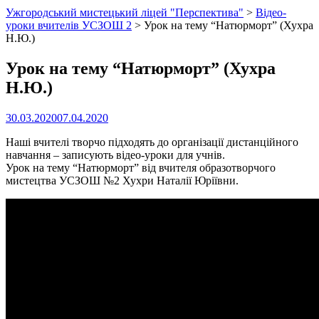
Ужгородський мистецький ліцей "Перспектива"
>
Відео-
уроки вчителів УСЗОШ 2
>
Урок на тему “Натюрморт” (Хухра
Н.Ю.)
Урок на тему “Натюрморт” (Хухра
Н.Ю.)
30.03.2020
07.04.2020
Наші вчителі творчо підходять до організації дистанційного
навчання – записують відео-уроки для учнів.
Урок на тему “Натюрморт” від вчителя образотворчого
мистецтва УСЗОШ №2 Хухри Наталії Юріївни.