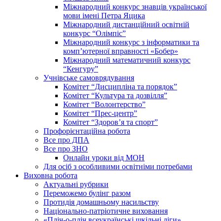
Міжнародний конкурс знавців української
мови імені Петра Яцика
Міжнародний дистанційний освітній
конкурс “Олімпіс”
Міжнародний конкурс з інформатики та
комп’ютерної вправності «Бобер»
Міжнародний математичний конкурс
“Кенгуру”
Учнівське самоврядування
Комітет “Дисципліна та порядок”
Комітет “Культура та дозвілля”
Комітет “Волонтерство”
Комітет “Прес-центр”
Комітет “Здоров’я та спорт”
Профорієнтаційна робота
Все про ДПА
Все про ЗНО
Онлайн уроки від МОН
Для осіб з особливими освітніми потребами
Виховна робота
Актуальні рубрики
Переможемо булінг разом
Протидія домашньому насильству
Національно-патріотичне виховання
«Пліч-о-пліч всеукраїнські шкільні ліги»