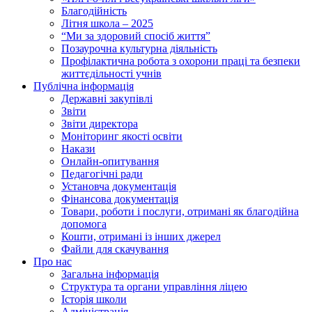
Благодійність
Літня школа – 2025
“Ми за здоровий спосіб життя”
Позаурочна культурна діяльність
Профілактична робота з охорони праці та безпеки
життєдільності учнів
Публічна інформація
Державні закупівлі
Звіти
Звіти директора
Моніторинг якості освіти
Накази
Онлайн-опитування
Педагогічні ради
Установча документація
Фінансова документація
Товари, роботи і послуги, отримані як благодійна
допомога
Кошти, отримані із інших джерел
Файли для скачування
Про нас
Загальна інформація
Структура та органи управління ліцею
Історія школи
Адміністрація