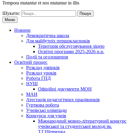
Tempora mutantur et nos mutamur in illis
Шукати:
Меню
Новини
Демократична школа
Для майбутніх першокласників
Територія обслуговування ліцею
Освітні програми 2025-2026 н.р.
Події та оголошення
Освітній процес
Розклад дзвінків
Розклад уроків
Робота ГПД
НУШ
Офіційні документи МОН
МАН
Атестація педагогічних працівників
Гурткова робота
Учнівські олімпіади
Конкурси для учнів
Мiжнародний мовно-літературний конкурс
учнiвської та студентської молодi iм.
Т.Г.Шевченка