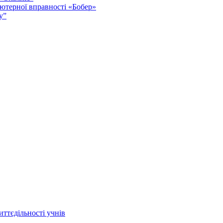
ютерної вправності «Бобер»
у”
иттєдільності учнів