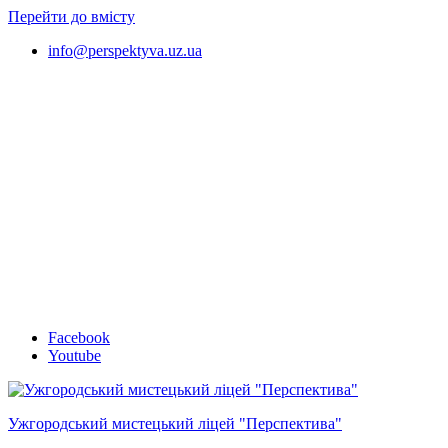
Перейти до вмісту
info@perspektyva.uz.ua
Faceboоk
Youtube
Ужгородський мистецький ліцей "Перспектива"