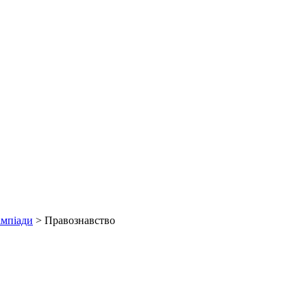
імпіади
>
Правознавство