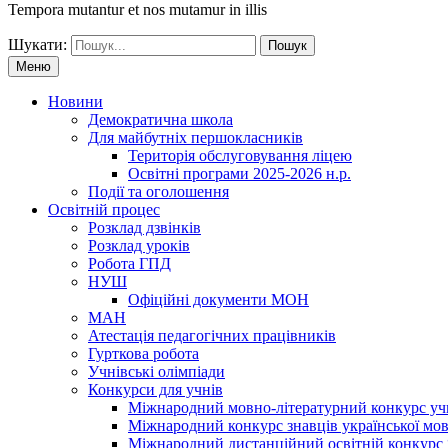
Tempora mutantur et nos mutamur in illis
Шукати:
Меню
Новини
Демократична школа
Для майбутніх першокласників
Територія обслуговування ліцею
Освітні програми 2025-2026 н.р.
Події та оголошення
Освітній процес
Розклад дзвінків
Розклад уроків
Робота ГПД
НУШ
Офіційні документи МОН
МАН
Атестація педагогічних працівників
Гурткова робота
Учнівські олімпіади
Конкурси для учнів
Мiжнародний мовно-літературний конкурс учнiв
Міжнародний конкурс знавців української мов
Міжнародний дистанційний освітній конкурс 