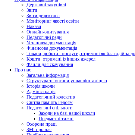
Державні закупівлі
Звіти
Звіти директора
Моніторинг якості освіти
Накази
Онлайн-опитування
Педагогічні ради
Установча документація
Фінансова документація
Товари, роботи і послуги, отримані як благодійна д
Кошти, отримані із інших джерел
Файли для скачування
Про нас
Загальна інформація
Структура та органи управління ліцею
Історія школи
Адміністрація
Педагогічний колектив
Світла пам’ять Героям
Педагогічні спільноти
Заходи на базі нашої школи
Предметні тижні
Охорона праці
ЗМІ про нас
Події та оголошення