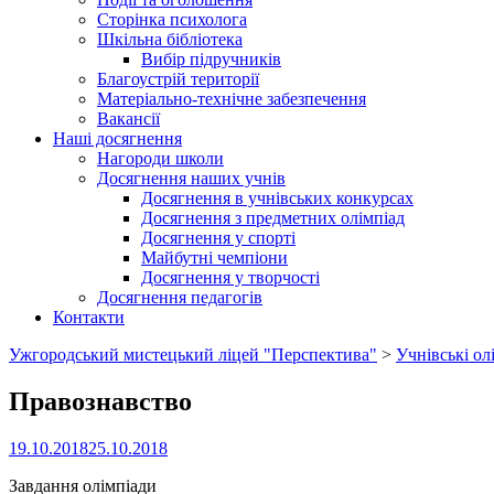
Сторінка психолога
Шкільна бібліотека
Вибір підручників
Благоустрій території
Матеріально-технічне забезпечення
Вакансії
Наші досягнення
Нагороди школи
Досягнення наших учнів
Досягнення в учнівських конкурсах
Досягнення з предметних олімпіад
Досягнення у спорті
Майбутні чемпіони
Досягнення у творчості
Досягнення педагогів
Контакти
Ужгородський мистецький ліцей "Перспектива"
>
Учнівські ол
Правознавство
19.10.2018
25.10.2018
Завдання олімпіади