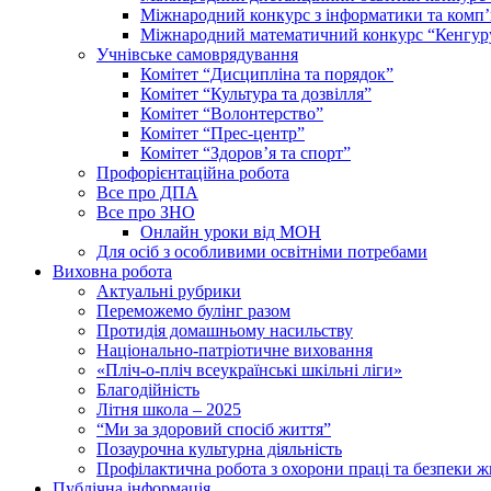
Міжнародний конкурс з інформатики та комп’
Міжнародний математичний конкурс “Кенгур
Учнівське самоврядування
Комітет “Дисципліна та порядок”
Комітет “Культура та дозвілля”
Комітет “Волонтерство”
Комітет “Прес-центр”
Комітет “Здоров’я та спорт”
Профорієнтаційна робота
Все про ДПА
Все про ЗНО
Онлайн уроки від МОН
Для осіб з особливими освітніми потребами
Виховна робота
Актуальні рубрики
Переможемо булінг разом
Протидія домашньому насильству
Національно-патріотичне виховання
«Пліч-о-пліч всеукраїнські шкільні ліги»
Благодійність
Літня школа – 2025
“Ми за здоровий спосіб життя”
Позаурочна культурна діяльність
Профілактична робота з охорони праці та безпеки ж
Публічна інформація