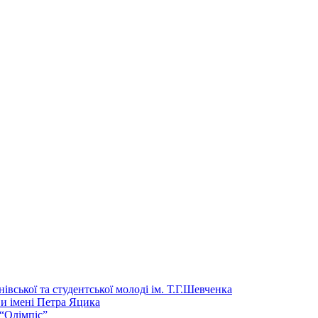
ської та студентської молодi iм. Т.Г.Шевченка
и імені Петра Яцика
“Олімпіс”