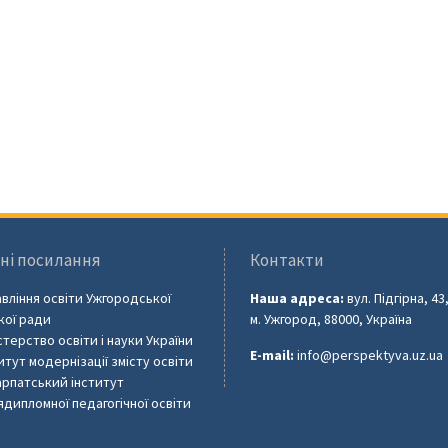
ні посилання
Контакти
вління освіти Ужгородської
Наша адреса:
вул. Підгірна, 43
кої ради
м. Ужгород, 88000, Україна
стерство освіти і науки України
E-mail:
info@perspektyva.uz.ua
итут модернізації змісту освіти
рпатський інститут
ядипломної педагогічної освіти