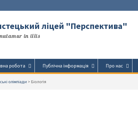
стецький ліцей "Перспектива"
utamur in illis
вна робота
Публічна інформація
Про нас
вські олімпіади
>
Біологія