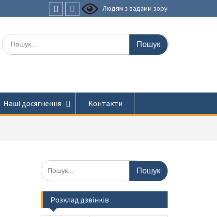
Людям з вадами зору
Faceboоk
Youtube
Шукати:
Наші досягнення
Контакти
Шукати:
Розклад дзвінків