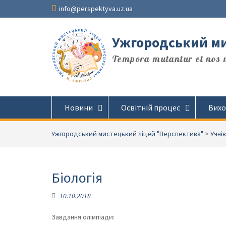
Перейти
info@perspektyva.uz.ua
до
вмісту
Ужгородський ми
Tempora mutantur et nos m
Новини
Освітній процес
Вихо
Ужгородський мистецький ліцей "Перспектива"
>
Учні
Біологія
10.10.2018
Завдання олімпіади: