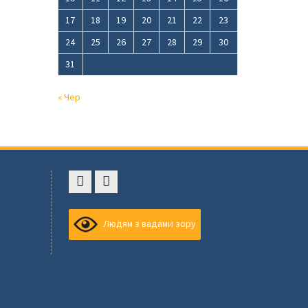
17
18
19
20
21
22
23
24
25
26
27
28
29
30
31
« Чер
Faceboоk
Youtube
,
Людям з вадами зору