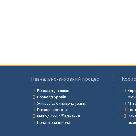
Навчально-виховний процес
Корис
Розклад дзвінків
Упра
Розклад уроків
місь
Учнівське самоврядування
Міні
Виховна робота
Інст
Методичні об’єднання
Зака
Початкова школа
післ