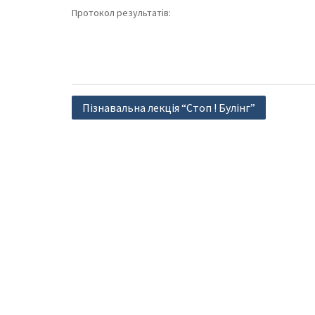
Протокол результатів:
Навігація
Пізнавальна лекція “Стоп ! Булінг”
записів