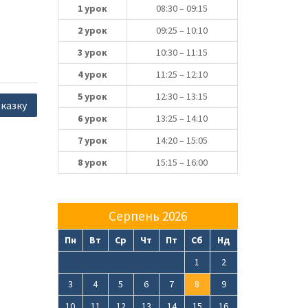
1 урок
08:30 – 09:15
2 урок
09:25 – 10:10
3 урок
10:30 – 11:15
4 урок
11:25 – 12:10
5 урок
12:30 – 13:15
казку
6 урок
13:25 – 14:10
7 урок
14:20 – 15:05
8 урок
15:15 – 16:00
Серпень 2026
Пн
Вт
Ср
Чт
Пт
Сб
Нд
1
2
3
4
5
6
7
8
9
10
11
12
13
14
15
16