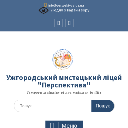
Перейти
info@perspektyva.uz.ua
до
Людям з вадами зору
вмісту
Faceboоk
Youtube
Ужгородський мистецький ліцей
"Перспектива"
Tempora mutantur et nos mutamur in illis
Шукати:
Меню