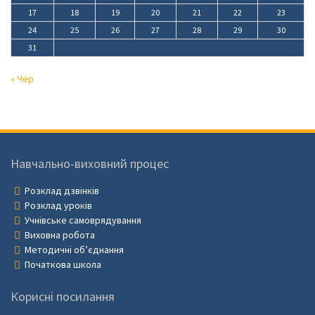
17
18
19
20
21
22
23
24
25
26
27
28
29
30
31
« Чер
Навчально-виховний процес
Розклад дзвінків
Розклад уроків
Учнівське самоврядування
Виховна робота
Методичні об’єднання
Початкова школа
Корисні посилання