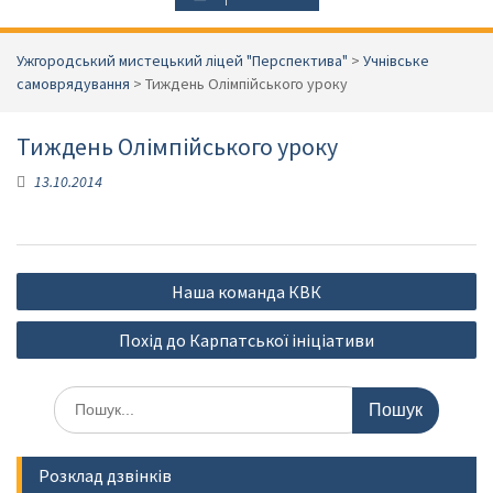
Ужгородський мистецький ліцей "Перспектива"
>
Учнівське
самоврядування
>
Тиждень Олімпійського уроку
Тиждень Олімпійського уроку
13.10.2014
Навігація
Наша команда КВК
записів
Похід до Карпатської ініціативи
Шукати:
Розклад дзвінків