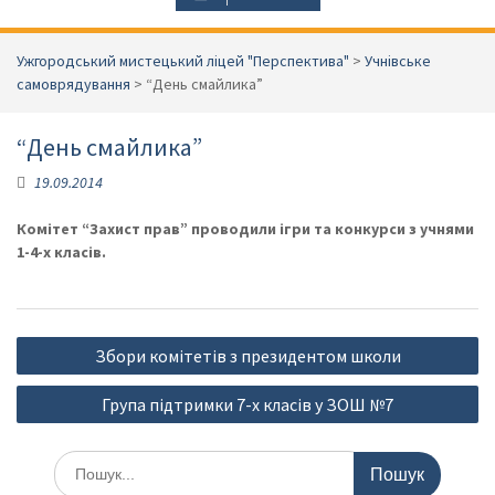
Ужгородський мистецький ліцей "Перспектива"
>
Учнівське
самоврядування
>
“День смайлика”
“День смайлика”
19.09.2014
Комітет “Захист прав” проводили ігри та конкурси з учнями
1-4-х класів.
Навігація
Збори комітетів з президентом школи
записів
Група підтримки 7-х класів у ЗОШ №7
Шукати: