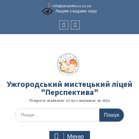
Перейти
info@perspektyva.uz.ua
до
Людям з вадами зору
вмісту
Faceboоk
Youtube
Ужгородський мистецький ліцей
"Перспектива"
Tempora mutantur et nos mutamur in illis
Шукати:
Меню