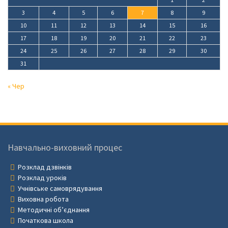
3
4
5
6
7
8
9
10
11
12
13
14
15
16
17
18
19
20
21
22
23
24
25
26
27
28
29
30
31
« Чер
Навчально-виховний процес
Розклад дзвінків
Розклад уроків
Учнівське самоврядування
Виховна робота
Методичні об’єднання
Початкова школа